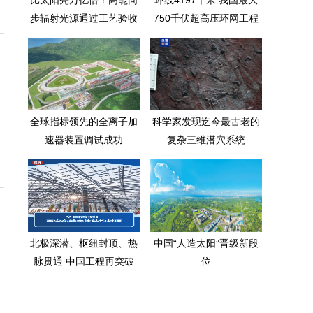
比太阳亮万亿倍！高能同
环线4197千米 我国最大
步辐射光源通过工艺验收
750千伏超高压环网工程
正式投运
全球指标领先的全离子加
科学家发现迄今最古老的
速器装置调试成功
复杂三维潜穴系统
北极深潜、枢纽封顶、热
中国“人造太阳”晋级新段
脉贯通 中国工程再突破
位