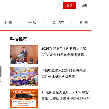
登录
注册
/
/
/
手 机
平 板
笔记本
相 机
科技推荐
2026数智资产金融科技大会暨
AFA OS全球发布会圆满落幕
华硕电竞显示器双11钜惠来袭，
高性价比畅玩火爆热游！
AI 服务器亿万克G882N7+ 现货
直供 大模型训练推理高性能适配