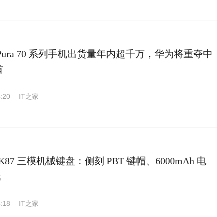
Pura 70 系列手机出货量年内超千万，华为将重夺中
首
:20
IT之家
LK87 三模机械键盘：侧刻 PBT 键帽、6000mAh 电
元
:18
IT之家