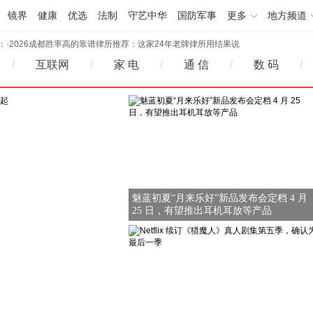
镜界
健康
优选
法制
守艺中华
国防军事
更多
地方频道
：
·
2026成都胜率高的靠谱律所推荐：这家24年老牌律所用结果说
话
·
携手新华网：PureblueAI清蓝技术底座支撑“新华GEO智能体平
2026-05-11 16:42
/
/
/
/
/
互联网
家 电
通 信
数 码
台”上线
·
劳力士售后真实现状：一线走访实录 含 2026 年 5 月官方网点联
2026-05-11 16:42
系方式
·
2026 年 5 月劳力士官方售后网点大盘点｜实地核验 + 地址电话全
2026-05-11 16:38
收录
·
潜入劳力士官方售后中心：流程 / 价格 / 时效揭秘 附最新网点信
2026-05-11 16:38
息
·
2026成都胜率高的靠谱律所推荐：这家24年老牌律所用结果说
2026-05-11 16:37
话
·
携手新华网：PureblueAI清蓝技术底座支撑“新华GEO智能体平
2026-05-11 16:42
台”上线
·
劳力士售后真实现状：一线走访实录 含 2026 年 5 月官方网点联
2026-05-11 16:42
系方式
·
2026 年 5 月劳力士官方售后网点大盘点｜实地核验 + 地址电话全
2026-05-11 16:38
魅蓝初夏“月来乐好”新品发布会定档 4 月
收录
·
潜入劳力士官方售后中心：流程 / 价格 / 时效揭秘 附最新网点信
2026-05-11 16:38
25 日，有望推出耳机耳放等产品
息
2026-05-11 16:37