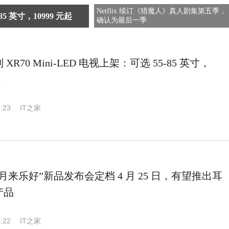
Netflix 续订《猎魔人》真人剧集第五季，
85 英寸，10999 元起
确认为最后一季
 XR70 Mini-LED 电视上架：可选 55-85 英寸，
起
:23
IT之家
月来乐好”新品发布会定档 4 月 25 日，有望推出耳
产品
:22
IT之家