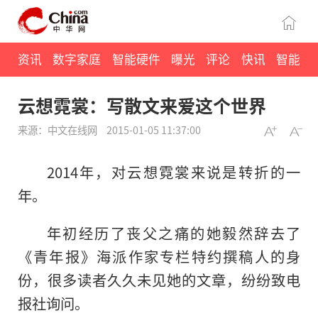
资讯
数字家庭
智能硬件
曝光
评论
快讯
智能
云想霓裳：写散文来爱这个世界
来源：中文在线网
2015-01-05 11:37:00
2014年，对云想霓裳来说是转折的一
年。
年初经历了丧父之痛的她毅然辞去了
《青年报》海派作家专栏特约撰稿人的身
份，很多读者久久未见她的文章，纷纷致电
报社询问。