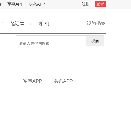
注册
登录
读
军事APP
头条APP
设为书签
/
笔记本
/
相 机
搜索
军事APP
头条APP