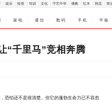
济
娱乐
投资
培训
文化
守艺中华
佛教
红木
韩流
简
网
/
家 电
/
通 信
/
数 码
/
手 机
/
平 板
让“千里马”竞相奔腾
说，恐怕还不是很清楚。但它的蓬勃生命力已不容忽