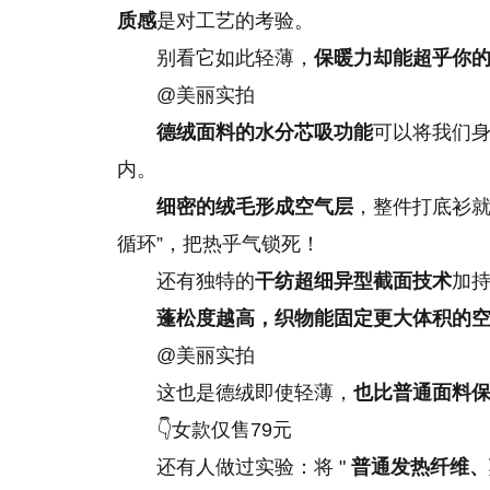
质感
是对工艺的考验。
别看它如此轻薄，
保暖力却能超乎你的
@美丽实拍
德绒面料的水分芯吸功能
可以将我们
内。
细密的绒毛形成空气层
，整件打底衫
循环”，把热乎气锁死！
还有独特的
干纺超细异型截面技术
加
蓬松度越高，织物能固定更大体积的
@美丽实拍
这也是德绒即使轻薄，
也比普通面料保
👇女款仅售79元
还有人做过实验：将 "
普通发热纤维、