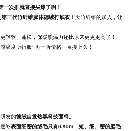
第一次推就直接买爆了啊！
的
第三代竹纤维膨体德绒打底衣
！天竹纤维的加入，让
仅更轻软、蓬松，保暖锁温力还比原来更更更高了！
感温度所折服~再一听价格，直接上头！
司
研发的
德绒自发热黑科技面料。
打底衫
表面细密的绒毛只有0.9um
，
短、细、密的磨毛