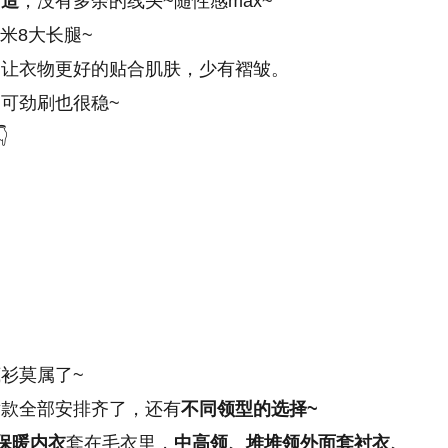
打造
，没有多余的线头~随性感max~
1米8大长腿~
，让衣物更好的贴合肌肤，少有褶皱。
可劲刷也很稳~

！
衫莫属了~
童款全部安排齐了，还有
不同领型的选择~
保暖内衣
套在毛衣里，
中高领、堆堆领外面套衬衣、