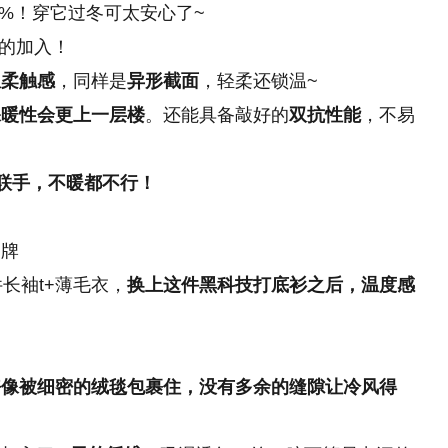
97%！穿它过冬可太安心了~
的
加入！
温柔触感
，同样是
异形截面
，轻柔还锁温~
保暖性会更上一层楼
。还能具备敲好的
双抗性能
，不易
联手，不暖都不行！
吊牌
长袖t+薄毛衣，
换上这件黑科技打底衫之后，温度感
好像被细密的绒毯包裹住，没有多余的缝隙让冷风得