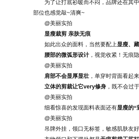
为了让打底衫暖而不闷，品牌还在其中
部位也感觉敲~清爽~
@美丽实拍
显瘦裁剪 亲肤无痕
如此出众的面料，当然要配上
显瘦、
腰部的微弧形设计
，视觉收紧！无痕隐
@美丽实拍
肩部不会显厚显壮
，单穿时背面看起
立体的剪裁让它very修身
，既不会过
@美丽实拍
细看惊喜的发现面料表面还有
显瘦的“
@美丽实拍
吊牌外挂，领口无标签，敏感肌肤友