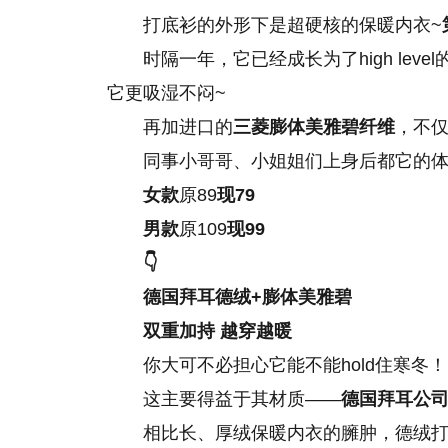
打底衫的外形下是超硬核的保暖内衣~
时隔一年，它已经成长为了high level
它更吸湿不闷~
再加进口的
三菱膨体美雅碧纤维
，不
同事小哥哥、小姐姐们上身后都它的体
女款
原89
现79
男款
原109
现99
👇
德国拜耳德绒+膨体美雅碧
双重加持 越穿越暖
你大可不必担心它能不能hold住寒冬！
这主要得益于其材质——
德国拜耳公
相比长、厚绒保暖内衣的臃肿，德绒