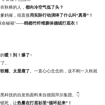
秋衣秋裤的人，
都向冷空气低了头？
用爹妈催，咱直接
用实际行动演绎了什么叫“真香”！
保命秘籍”——
鸥都竹纤维膨体德绒打底衣！
真的
暖！到！爆了
~
它了。
太软糯、太显瘦了
。一直心心念念的，这不刚一入秋就
黑科技的自发热面料来自德国拜尔集团。👇
牢锁死，让
热量在打底衫里“循环起来”！