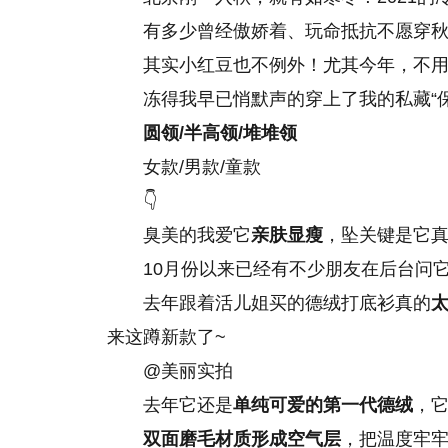
有多少曾经傲娇着、玩命抵抗不愿穿
其实小红豆也不例外！尤其今年，不
冻得我早已悄默声的穿上了我的私藏“
圆领/半高领/堆堆领
女款/男款/童款
👇
臭美的我爱它
亲肤显瘦
，坠关键是它
10月份以来已经有不少朋友在后台问
去年跟着活儿姐买的德绒打底衫真的
来这蹲新款了~
@美丽实拍
去年它还是
单纯可爱的第一代德绒
，它
双面磨毛材质形成空气层
，把温度牢