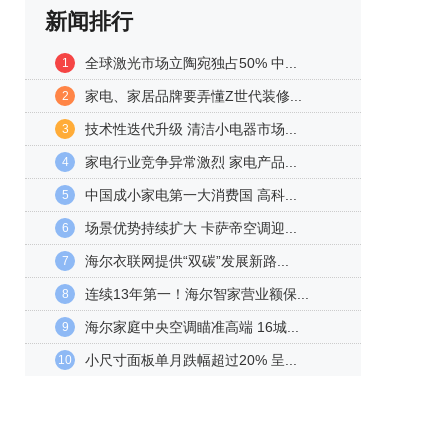
新闻排行
全球激光市场立陶宛独占50% 中...
1
家电、家居品牌要弄懂Z世代装修...
2
技术性迭代升级 清洁小电器市场...
3
家电行业竞争异常激烈 家电产品...
4
中国成小家电第一大消费国 高科...
5
场景优势持续扩大 卡萨帝空调迎...
6
海尔衣联网提供“双碳”发展新路...
7
连续13年第一！海尔智家营业额保...
8
海尔家庭中央空调瞄准高端 16城...
9
小尺寸面板单月跌幅超过20% 呈...
10