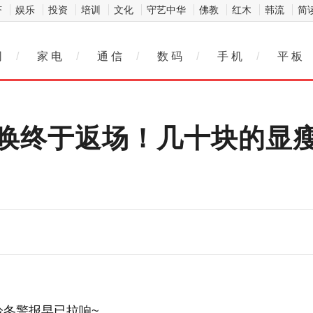
济
娱乐
投资
培训
文化
守艺中华
佛教
红木
韩流
简
网
/
家 电
/
通 信
/
数 码
/
手 机
/
平 板
唤终于返场！几十块的显
冷冬警报早已拉响~