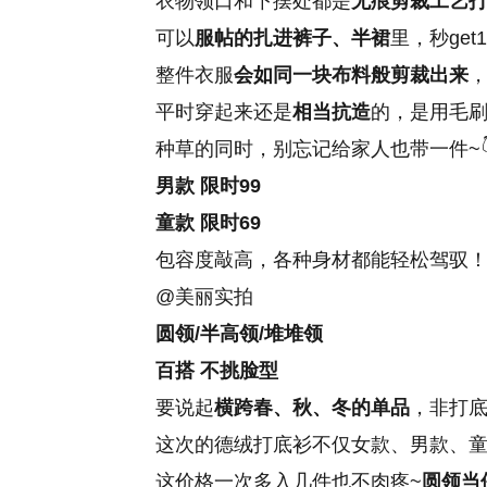
衣物领口和下摆处都是
无痕剪裁工艺
可以
服帖的扎进裤子、半裙
里，秒get
整件衣服
会如同一块布料般剪裁出来
平时穿起来还是
相当抗造
的，是用毛刷
种草的同时，别忘记给家人也带一件~
男款 限时99
童款 限时69
包容度敲高，各种身材都能轻松驾驭
@美丽实拍
圆领/半高领/堆堆领
百搭 不挑脸型
要说起
横跨春、秋、冬的单品
，非打底
这次的德绒打底衫不仅女款、男款、
这价格一次多入几件也不肉疼~
圆领当