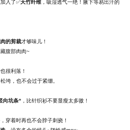
加入了✅
天竹纤维
，吸湿透气一绝！腋下等易出汗的
藏肉的剪裁
才够味儿！
藏腹部肉肉~
来也很利落！
于松垮，也不会过于紧绷。
竖向坑条”
，比针织衫不要显瘦太多嗷！
好，穿着时再也不会脖子刺挠！