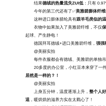
结果
德绒的热量流失ZUI低
：只有 0.
今年的第三代还有了✅
美雅碧膨体纤维
这种进口膨体腈纶具有
跟羊毛类似的
衣物中如果加入了美雅碧纤维，不仅
起球、产生静电！
德国拜耳德绒+进口美雅碧纤维，
强强
@美丽实拍
每件衣服都会有德绒、美雅碧的单独
20多度的办公室，小红豆本来穿了一件
居然是一样的？！
@美丽实拍
上身五分钟，温度逐渐上升，
整个人
逞
，暖烘烘的滋养力实在太戳心了！