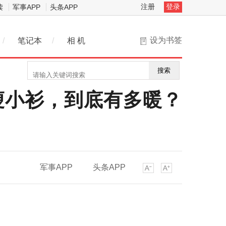
注册
登录
读
军事APP
头条APP
设为书签
/
笔记本
/
相 机
搜索
瘦小衫，到底有多暖？
军事APP
头条APP