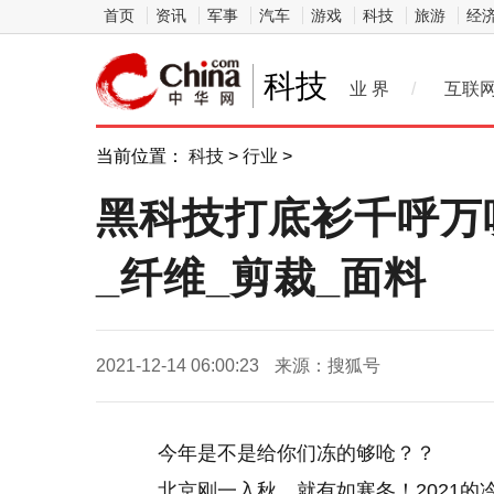
首页
资讯
军事
汽车
游戏
科技
旅游
经
科技
业 界
/
互联
当前位置：
科技
>
行业
>
黑科技打底衫千呼万
_纤维_剪裁_面料
2021-12-14 06:00:23
来源：搜狐号
今年是不是给你们冻的够呛？？
北京刚一入秋，就有如寒冬！2021的