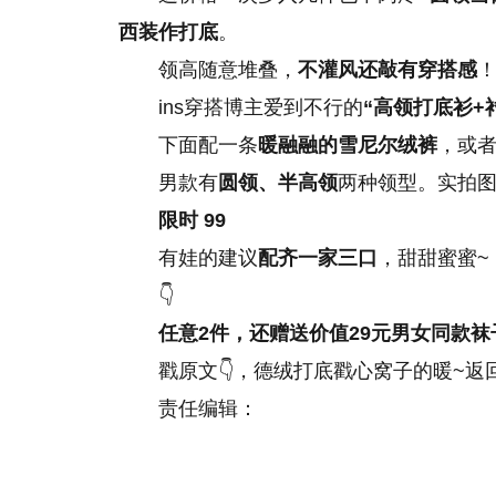
西装作打底
。
领高随意堆叠，
不灌风还敲有穿搭感
ins穿搭博主爱到不行的
“高领打底衫+
下面配一条
暖融融的雪尼尔绒裤
，或
男款有
圆领、半高领
两种领型。实拍图
限时 99
有娃的建议
配齐一家三口
，甜甜蜜蜜~
👇
任意2件，还赠送价值29元男女同款袜
戳原文👇，德绒打底戳心窝子的暖~返
责任编辑：