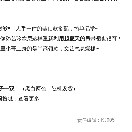
！
衬衫”
，人手一件的基础款搭配，简单易学~
者像孙艺珍欧尼这样重新
利用起夏天的吊带裙
也很可！
里小哥上身的是半高领款，文艺气息爆棚~
子一双
！（黑白两色，随机发货）
回搜狐，查看更多
责任编辑：KJ005