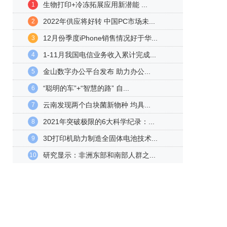
生物打印+冷冻拓展应用新潜能 ...
1
2022年供应将好转 中国PC市场未...
2
12月份季度iPhone销售情况好于华...
3
1-11月我国电信业务收入累计完成...
4
金山数字办公平台发布 助力办公...
5
“聪明的车”+“智慧的路” 自...
6
云南发现两个白块菌新物种 均具...
7
2021年突破极限的6大科学纪录：...
8
3D打印机助力制造全固体电池技术...
9
研究显示：非洲东部和南部人群之...
10