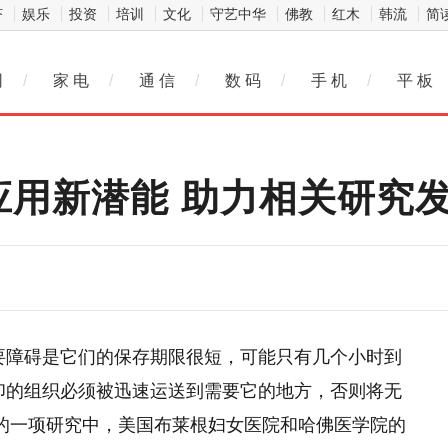
济
娱乐
投资
培训
文化
守艺中华
佛教
红木
韩流
简
网
/
家 电
/
通 信
/
数 码
/
手 机
/
平 板
应用新潜能 助力相关研究
要障碍是它们的保存期限很短，可能只有几个小时到
印的组织必须被迅速运送到需要它的地方，否则将无
刊的一项研究中，美国布莱根妇女医院和哈佛医学院的