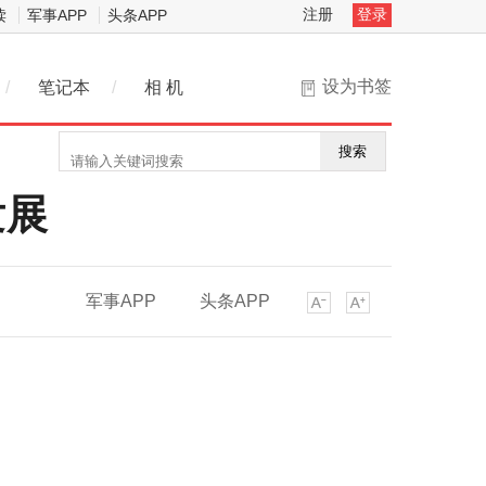
注册
登录
读
军事APP
头条APP
设为书签
/
笔记本
/
相 机
搜索
发展
军事APP
头条APP