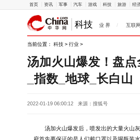
首页
资讯
军事
汽车
游戏
科技
旅游
经
科技
业 界
/
互联
当前位置：
科技
>
行业
>
汤加火山爆发！盘点
_指数_地球_长白山
2022-01-19 06:00:12
来源：搜狐号
汤加火山爆发后，喷发出的大量火山
府首先要保证的是人们戴口罩以及喝瓶装