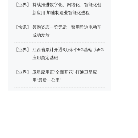
【
业界
】
持续推进数字化、网络化、智能化创
新应用 加速制造业智能化进程
【
快讯
】
领跑姿态一览无遗，警用雅迪电动车
成功发放
【
业界
】
江西省累计开通6万余个5G基站 为5G
应用奠定基础
【
业界
】
卫星应用正“全面开花” 打通卫星应
用“最后一公里”