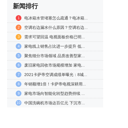
新闻排行
电冰箱水管堵塞怎么疏通？电冰箱...
1
空调右边漏水什么原因？空调右边...
2
需求可望回温 电视面板价格已明...
3
家电线上销售占比进一步提升 低...
4
聚焦细分市场领域 品质改善型家...
5
废旧家电回收市场规模增加 家电...
6
2021卡萨帝空调成绩单曝光：8城...
7
年销额增1倍！卡萨帝电视深耕用...
8
家电市场向智能化转型趋势持续 ...
9
中国洗碗机市场达百亿元 下沉市...
10