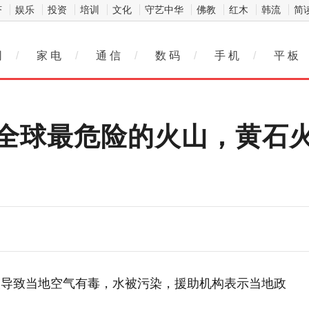
济
娱乐
投资
培训
文化
守艺中华
佛教
红木
韩流
简
网
/
家 电
/
通 信
/
数 码
/
手 机
/
平 板
全球最危险的火山，黄石
灰导致当地空气有毒，水被污染，援助机构表示当地政
水。