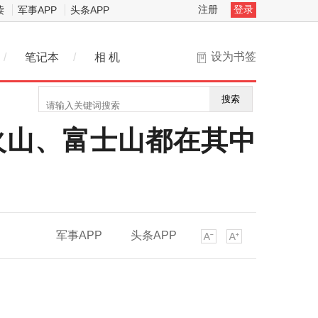
注册
登录
读
军事APP
头条APP
设为书签
/
笔记本
/
相 机
搜索
火山、富士山都在其中
军事APP
头条APP