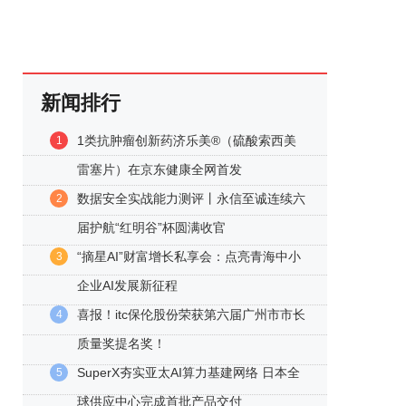
新闻排行
1类抗肿瘤创新药济乐美®（硫酸索西美
1
雷塞片）在京东健康全网首发
数据安全实战能力测评丨永信至诚连续六
2
届护航“红明谷”杯圆满收官
“摘星AI”财富增长私享会：点亮青海中小
3
企业AI发展新征程
喜报！itc保伦股份荣获第六届广州市市长
4
质量奖提名奖！
SuperX夯实亚太AI算力基建网络 日本全
5
球供应中心完成首批产品交付