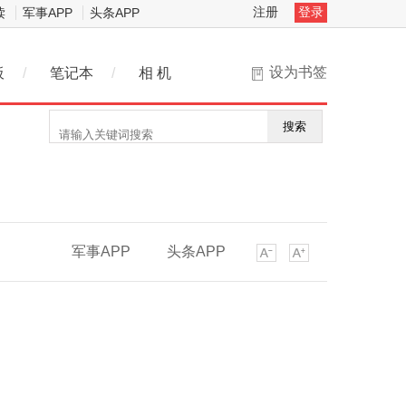
注册
登录
读
军事APP
头条APP
设为书签
板
/
笔记本
/
相 机
搜索
军事APP
头条APP