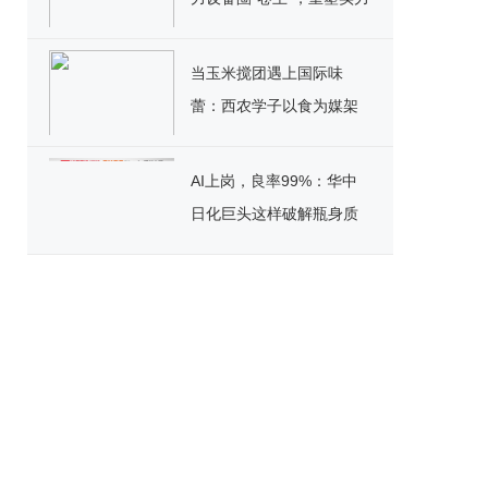
标杆！
当玉米搅团遇上国际味
蕾：西农学子以食为媒架
起文化桥
AI上岗，良率99%：华中
日化巨头这样破解瓶身质
检困局