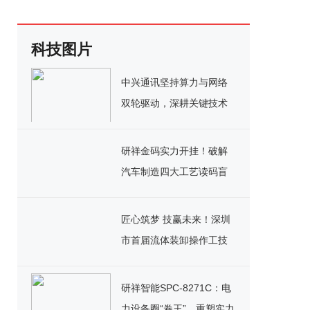
科技图片
中兴通讯坚持算力与网络
双轮驱动，深耕关键技术
实现千亿营收
研祥金码实力开挂！破解
汽车制造四大工艺读码盲
区
匠心筑梦 技赢未来！深圳
市首届流体装卸操作工技
能竞赛决赛圆满落幕
研祥智能SPC-8271C：电
力设备圈“卷王”，重塑实力