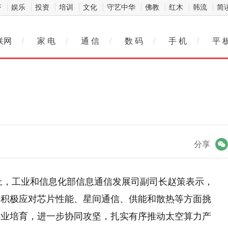
济
娱乐
投资
培训
文化
守艺中华
佛教
红木
韩流
简
联网
/
家 电
/
通 信
/
数 码
/
手 机
/
平 
微信
分享
会上，工业和信息化部信息通信发展司副司长赵策表示，
，积极应对芯片性能、星间通信、供能和散热等方面挑
产业培育，进一步协同攻坚，扎实有序推动太空算力产