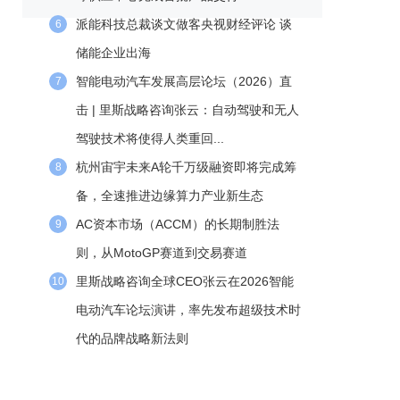
派能科技总裁谈文做客央视财经评论 谈
6
储能企业出海
智能电动汽车发展高层论坛（2026）直
7
击 | 里斯战略咨询张云：自动驾驶和无人
驾驶技术将使得人类重回...
杭州宙宇未来A轮千万级融资即将完成筹
8
备，全速推进边缘算力产业新生态
AC资本市场（ACCM）的长期制胜法
9
则，从MotoGP赛道到交易赛道
里斯战略咨询全球CEO张云在2026智能
10
电动汽车论坛演讲，率先发布超级技术时
代的品牌战略新法则