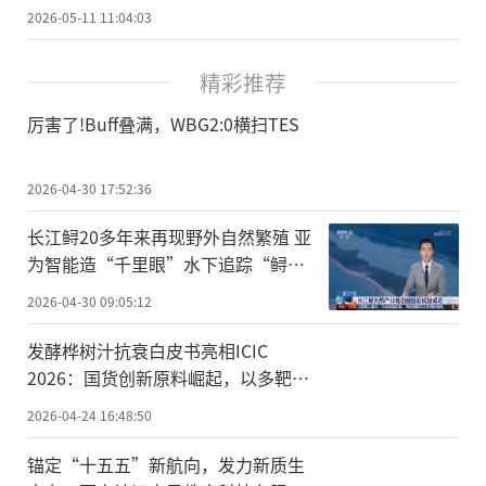
2026-05-11 11:04:03
精彩推荐
厉害了!Buff叠满，WBG2:0横扫TES
2026-04-30 17:52:36
长江鲟20多年来再现野外自然繁殖 亚
为智能造“千里眼”水下追踪“鲟宝
宝”
2026-04-30 09:05:12
发酵桦树汁抗衰白皮书亮相ICIC
2026：国货创新原料崛起，以多靶点
机制重构细胞级抗衰
2026-04-24 16:48:50
锚定“十五五”新航向，发力新质生