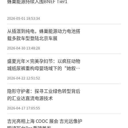
蜂巢能源持续入围BNEF Tier1
2026-05-01 18:53:34
从插混到纯电，蜂巢能源动力电池搭
载多款车型登陆北京车展
2026-04-30 13:48:28
盛夏光年×完美孕妇节：以疯狂动物
城纸尿裤重构母婴场域下的“她叙
事”与美学秩序
2026-04-22 12:51:52
隐形守护者：探寻工业绿色转型背后
的汇业达直流电源技术
2026-04-17 17:05:55
吉光亮相上海 COOC 展会 吉光远像护