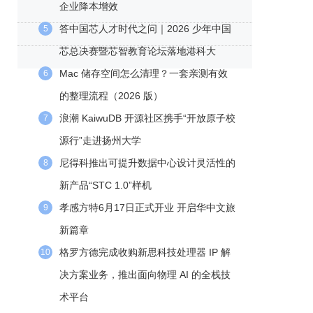
企业降本增效
答中国芯人才时代之问｜2026 少年中国
5
芯总决赛暨芯智教育论坛落地港科大
Mac 储存空间怎么清理？一套亲测有效
6
的整理流程（2026 版）
浪潮 KaiwuDB 开源社区携手“开放原子校
7
源行”走进扬州大学
尼得科推出可提升数据中心设计灵活性的
8
新产品“STC 1.0”样机
孝感方特6月17日正式开业 开启华中文旅
9
新篇章
格罗方德完成收购新思科技处理器 IP 解
10
决方案业务，推出面向物理 AI 的全栈技
术平台