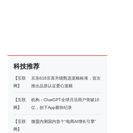
科技推荐
【
互联
京东618京喜升级甄选宠粮标准，首次
网
】
推出品质认证爱心宠粮
【
互联
机构：ChatGPT全球月活用户突破10
网
】
亿，创下App最快纪录
【
互联
微盟内测国内首个“电商AI增长引擎”
网
】