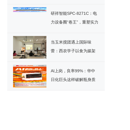
能竞赛决赛圆满落幕
研祥智能SPC-8271C：电
力设备圈“卷王”，重塑实力
标杆！
当玉米搅团遇上国际味
蕾：西农学子以食为媒架
起文化桥
AI上岗，良率99%：华中
日化巨头这样破解瓶身质
检困局