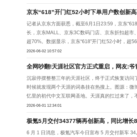
京东“618”开门红52小时下单用户数创新高
记者从京东方面获悉，截至6月1日23:59，京东“
长，京东MALL、京东3C数码门店、京东折扣超
超70%。数据显示，京东“618”开门红52小时，超56
2026-06-02 10:57:02
全网吵翻!天涯社区官方正式重启，网友:爷
沉寂停摆整整三年的天涯社区，终于正式恢复访问了！6 
时候就发现两个天涯的词条挂在热搜上。图源：微博
忆里的初代中文互联网圣地。天涯真的扛过来了，不
2026-06-01 12:34:01
极氪5月交付34377辆再创新高，同比增长81
6 月 1 日消息，极氪汽车今日宣布 5 月交付新车 3