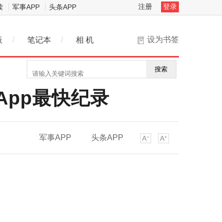
注册
登录
读
军事APP
头条APP
设为书签
板
/
笔记本
/
相 机
搜索
App最快纪录
军事APP
头条APP