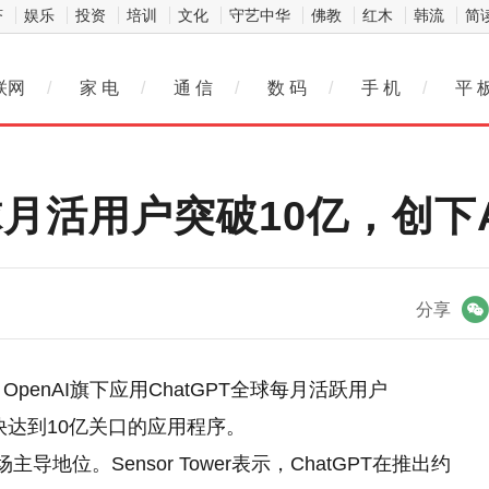
济
娱乐
投资
培训
文化
守艺中华
佛教
红木
韩流
简
联网
/
家 电
/
通 信
/
数 码
/
手 机
/
平 
全球月活用户突破10亿，创下
微信
分享
，OpenAI旗下应用ChatGPT全球每月活跃用户
快达到10亿关口的应用程序。
市场主导地位。Sensor Tower表示，ChatGPT在推出约