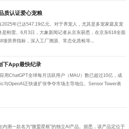
出品质认证爱心宠粮
025年已达547.19亿元。对于养宠人，尤其是多宠家庭及宠
是刚需。6月3日，大象新闻记者从京东获悉，在京东618全面
8项营养指标，深入工厂溯源、常态化质检等...
创下App最快纪录
I旗下应用ChatGPT全球每月活跃用户（MAU）数已超过10亿，成
与OpenAI正快速扩张争夺市场主导地位。Sensor Tower表
内测一款名为“微盟星枢”的独立AI产品。据悉，该产品定位于