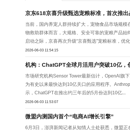
京东618京喜升级甄选宠粮标准，首次推
当前，国内养宠人群持续扩大，宠物食品市场规模在2
物救助群体而言，大规格、安全可靠的宠粮产品始终
启动之际，京喜再次升级“京喜甄选”宠粮标准，优化
2026-06-03 11:54:15
机构：ChatGPT全球月活用户突破10亿，
市场研究机构Sensor Tower最新估计，OpenA
为有史以来最快达到10亿关口的应用程序。Anthropic
示，ChatGPT在推出约三年后的5月份达到10亿...
2026-06-03 11:53:07
微盟内测国内首个“电商AI增长引擎”
6月3日，澎湃新闻记者从知情人士处获悉，微盟正在