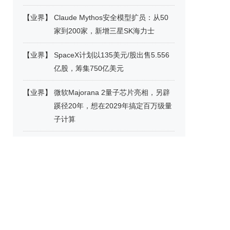
【
业界
】
Claude Mythos安全模型扩员：从50
家到200家，新增三星SK海力士
【
业界
】
SpaceX计划以135美元/股出售5.556
亿股，筹集750亿美元
【
业界
】
微软Majorana 2量子芯片亮相，另辟
蹊径20年，想在2029年搞定百万级量
子计算