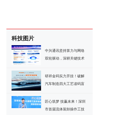
科技图片
中兴通讯坚持算力与网络
双轮驱动，深耕关键技术
实现千亿营收
研祥金码实力开挂！破解
汽车制造四大工艺读码盲
区
匠心筑梦 技赢未来！深圳
市首届流体装卸操作工技