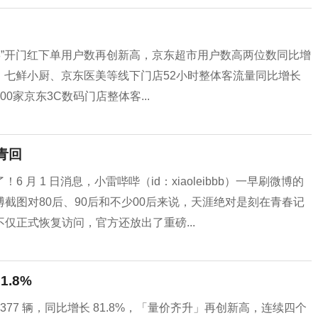
618”开门红下单用户数再创新高，京东超市用户数高两位数同比增
市、七鲜小厨、京东医美等线下门店52小时整体客流量同比增长
00家京东3C数码门店整体客...
青回
月 1 日消息，小雷哔哔（id：xiaoleibbb）一早刷微博的
截图对80后、90后和不少00后来说，天涯绝对是刻在青春记
仅正式恢复访问，官方还放出了重磅...
.8%
4,377 辆，同比增长 81.8%，「量价齐升」再创新高，连续四个