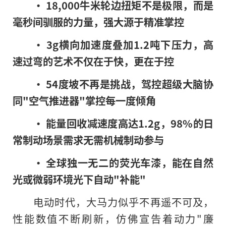
• 18,000牛米轮边扭矩不是极限，而是
毫秒间驯服的力量，强大源于精准掌控
• 3g横向加速度叠加
1.2
吨下压力，高
速过弯的艺术不仅在于快，更在于控
• 54度坡不再是挑战，驾控超级大脑协
同"空气推进器"掌控每一度倾角
• 能量回收减速度高达1.2g
，
98%
的日
常制动场景需求无需机械制动参与
• 全球独一无二的荧光车漆，能在自然
光或微弱环境光下自动"补能"
电动时代，大马力似乎不再遥不可及，
性能数值不断刷新，仿佛宣告着动力"廉