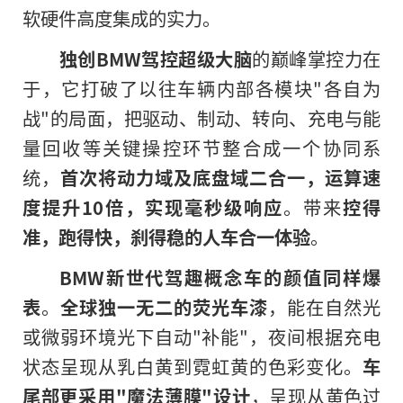
软硬件高度集成的实力。
独创
BMW
驾控超级大脑
的巅峰掌控力在
于，它打破了以往车辆内部各模块"各自为
战"的局面，把驱动、制动、转向、充电与能
量回收等关键操控环节整合成一个协同系
统，
首次将动力域及底盘域二合一，运算速
度提升
10
倍，实现毫秒级响应
。带来
控得
准，跑得快，刹得稳的人车合一体验
。
BMW
新世代驾趣概念车的颜值同样爆
表
。
全球独一无二的荧光车漆
，能在自然光
或微弱环境光下自动"补能"，夜间根据充电
状态呈现从乳白黄到霓虹黄的色彩变化。
车
尾部更采用"魔法薄膜"设计
，呈现从黄色过