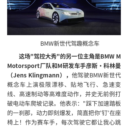
BMW新世代驾趣概念车
这场"驾控大秀"的另一位主角是
BMW M
Motorsport
厂队和
M
研发车手彦斯•科林曼
（
Jens Klingmann
），
他驾驶BMW新世代
概念车上演极限漂移、贴地飞行、急速变
线、高速制动等高难度动作，并史无前例打
破电动车爬坡记录。他表示："踩下加速踏板
的一刹那，动力即刻爆发，简直把你'钉'在座
椅上！作为赛车手，每次驾驶它都让我心跳