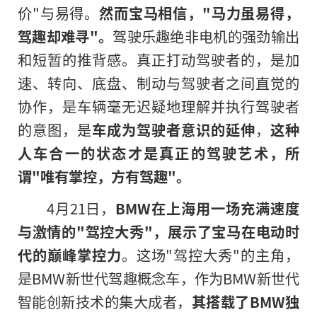
价"与易得。
然而宝马相信，"马力虽易得，
驾趣却难寻"。
驾驶乐趣绝非电机的强劲输出
和短暂的推背感。真正打动驾驶者的，是加
速、转向、底盘、制动与驾驶者之间直觉的
协作，是车辆毫无迟疑地理解并执行驾驶者
的意图，是
车成为驾驶者意识的延伸
，
这种
人车合一的状态才是真正的驾驶艺术，所
谓"唯有掌控，方有驾趣"。
4月21日，
BMW
在上海用一场充满速度
与激情的"驾控大秀"，展示了宝马在电动时
代的巅峰掌控力
。这场"驾控大秀"的主角，
是BMW新世代驾趣概念车，作为BMW新世代
智能创新技术的集大成者，
其搭载了
BMW
独