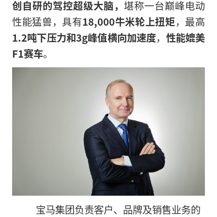
创自研的驾控超级大脑，
堪称一台巅峰电动
性能猛兽，具有
18,000
牛米轮上扭矩
，最高
1.2
吨下压力和
3g
峰值横向加速度
，
性能媲美
F1
赛车
。
宝马集团负责客户、品牌及销售业务的