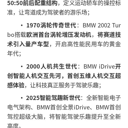
50:50
前后配重结构
，定义运动轿车的操控标
准，让弯道成为驾驶者的游乐场；
• 1970涡轮传奇世代
：BMW 2002 Tur
bo搭载
欧洲首台涡轮增压发动机
，
将赛道技
术引入量产车型
，开启高性能民用车的黄金
年代；
• 2000人机共生世代
：BMW iDrive
开
创智能人机交互先河，首创五维人机交互超
感体验
，让科技真正服务于驾驶乐趣；
• 2025智能驾趣新世代
：全新智能电子
电气架构、BMW首创全景iDrive、BMW首创
驾控超级大脑，将智能驾驶乐趣提升至全新
高度。