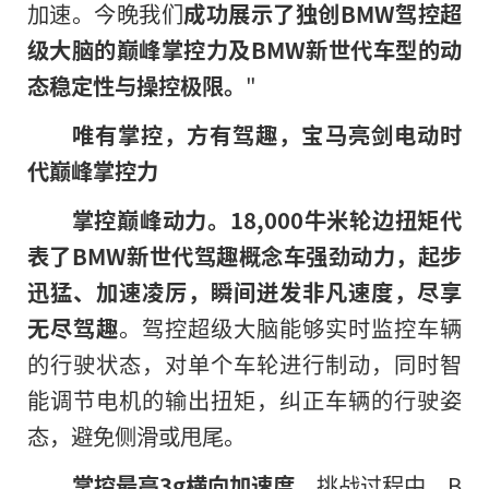
加速。今晚我们
成功展示了独创
BMW
驾控超
级大脑的巅峰掌控力及
BMW
新世代车型的动
态稳定性与操控极限。
"
唯有掌控，方有驾趣，宝马亮剑电动时
代巅峰掌控力
掌控巅峰动力。
18,000
牛米轮边扭矩代
表了
BMW
新世代驾趣概念车强劲动力，起步
迅猛、加速凌厉，瞬间迸发非凡速度，尽享
无尽驾趣
。驾控超级大脑能够实时监控车辆
的行驶状态，对单个车轮进行制动，同时智
能调节电机的输出扭矩，纠正车辆的行驶姿
态，避免侧滑或甩尾。
掌控最高
3g
横向加速度。
挑战过程中，B