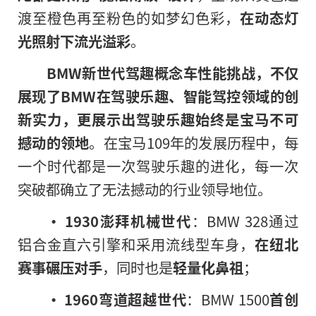
渡至橙色再至粉色的如梦幻色彩，
在动态灯
光照射下流光溢彩
。
BMW
新世代驾趣概念车性能挑战，不仅
展现了
BMW
在驾驶乐趣、智能驾控领域的创
新实力，更展示出
驾驶乐趣始终是宝马不可
撼动的领地
。在宝马109年的发展历程中，每
一个时代都是一次驾驶乐趣的进化，每一次
突破都确立了无法撼动的行业领导地位。
• 1930澎拜机械世代
：BMW 328通过
铝合金直六引擎和采用流线型车身，
在纽北
赛事碾压对手
，同时也是
轻量化鼻祖
；
• 1960弯道超越世代
：BMW 1500
首创