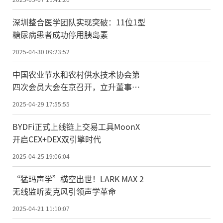
深圳整合医学团队实现突破：11位1型
糖尿病患者成功停用胰岛素
2025-04-30 09:23:52
中国农业节水和农村供水技术协会第
四次会员大会在京召开，立升董事长
陈良刚获选副会长
2025-04-29 17:55:55
BYDFi正式上线链上交易工具MoonX
开启CEX+DEX双引擎时代
2025-04-25 19:06:04
“猛玛声学”横空出世！LARK MAX 2
无线监听麦克风引领声学革命
2025-04-21 11:10:07