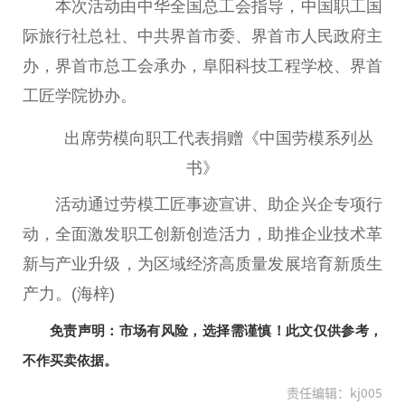
本次活动由中华全国
总
工会指导，
中国
职工国
际旅行社
总
社、
中共
界首市委、界首市
人民
政府
主
办，界首市
总
工会承办，阜阳科技工程学校、界首
工匠学院协办。
出席劳模向职工代表捐赠《
中国
劳模系列丛
书》
活动通过劳模工匠事迹宣讲、助企兴企专项行
动，全面激发职工创新创造活力，助推企业技术革
新与产业升级，为区域经济高质量发展培育新质生
产力。(海梓)
免责声明：市场有风险，选择需谨慎！此文仅供参考，
不作买卖依据。
责任编辑：kj005