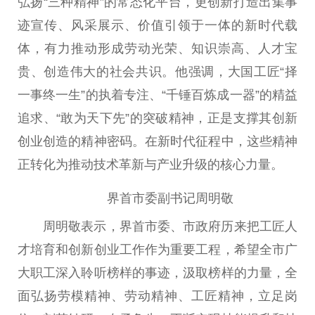
弘扬“三种
精神
”的常态化
平
台
，更创新打造出集事
迹宣传、风采展示、价值引领于一体的
新时代
载
体，有力推动形成劳动光荣、知识崇高、人才宝
贵、创造伟大的社会共识。他强调，大国工匠“择
一事终一生”的执着专注、“千锤百炼成一器”的精益
追求、“敢为天下先”的突破
精神
，正是支撑其创新
创业创造的
精神
密码。在
新时代
征程中，这些
精神
正转化为推动技术革新与产业升级的核心力量。
界首市委副
书记
周明敬
周明敬表示，界首市委、市
政府
历来把工匠人
才培育和创新创业工作作为
重要
工程，希望全市广
大职工深入聆听榜样的事迹，汲取榜样的力量，全
面弘扬劳模
精神
、劳动
精神
、工匠
精神
，立足岗