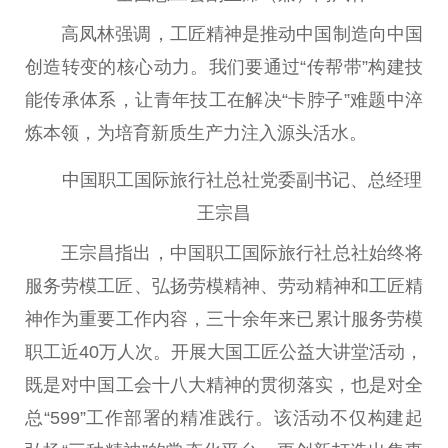
高凤林强调，工匠
精神
是推动
中国
制造向
中国
创造转变的核心动力。我们要通过“传帮带”构建技
能传承体系，让青年技工在解决“卡脖子”难题中淬
炼本领，为培育新质生产力注入源头活水。
中国
职工国际旅行社
总
社党委副
书记
、
总
经理
王宗昌
王宗昌指出，
中国
职工国际旅行社
总
社始终将
服务劳模工匠、弘扬劳模
精神
、劳动
精神
和工匠
精
神
作为
重要
工作内容，三十余年来已累计服务劳模
职工
近
40万人次。开展大国工匠公益大讲堂活动，
既是对
中国
工会十八大
精神
的
贯彻
落实
，也是对全
总
“599”工作部署的精准践行。该活动不仅构建起