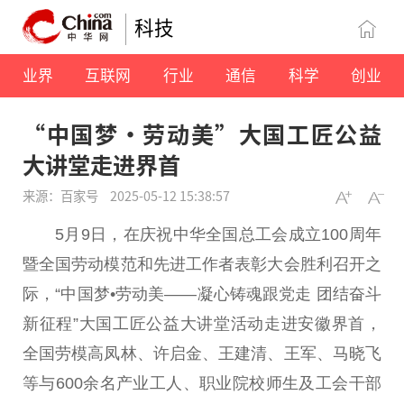
科技
业界
互联网
行业
通信
科学
创业
“中国梦•劳动美”大国工匠公益
大讲堂走进界首
来源：百家号
2025-05-12 15:38:57
5月9日，在庆祝中华全国
总
工会成立
100周
年
暨全国劳动模范和先进工作者表彰大会胜利召开之
际，“
中国
梦•劳动美——凝心铸魂跟党走 团结奋斗
新征程”大国工匠公益大讲堂活动走进安徽界首，
全国劳模高凤林、许启金、王建清、王军、马晓飞
等与600余名产业工人、职业院校师生及工会干部