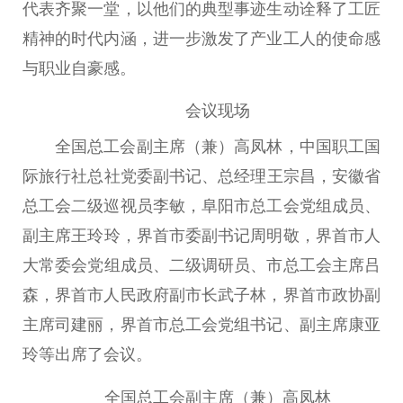
代表齐聚一堂，以他们的典型事迹生动诠释了工匠
精神
的时代内涵，进一步激发了产业工人的
使命
感
与职业自豪感。
会议现场
全国
总
工会副
主席
（兼）高凤林，
中国
职工国
际旅行社
总
社党委副
书记
、
总
经理王宗昌，安徽省
总
工会二级巡视员李敏，阜阳市
总
工会党组成员、
副
主席
王玲玲，界首市委副
书记
周明敬，界首市
人
大
常委
会党组成员、二级调研员、市
总
工会
主席
吕
森，界首市
人民
政府
副
市长
武子林，界首市政协副
主席
司建丽，界首市
总
工会党组
书记
、副
主席
康亚
玲等出席了会议。
全国
总
工会副
主席
（兼）高凤林