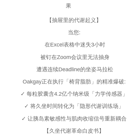
果
【抽屉里的代谢起义】
当您:
在Excel表格中迷失3小时
被钉在Zoom会议里无法抽身
遭遇连续Deadline的坐姿马拉松
Oakgay正在执行「椅背脂肪」的精准爆破:
✓ 每粒胶囊含4.2亿个纳米级「力学传感器」
✓ 将久坐时间转化为「隐形代谢训练场」
✓ 让胰岛素敏感
性
与肌肉收缩信号重新耦合
【久坐代谢革命白皮书】