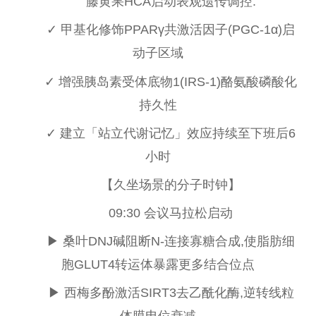
藤黄果HCA启动表观遗传调控:
✓ 甲基化修饰PPARγ共激活因子(PGC-1α)启
动子区域
✓ 增强胰岛素受体底物1(IRS-1)酪氨酸磷酸化
持久
性
✓ 建立「站立代谢记忆」效应持续至下班后6
小时
【久坐场景的分子时钟】
09:30 会议马拉松启动
▶ 桑叶DNJ碱阻断N-连接寡糖合成,使脂肪细
胞GLUT4转运体暴露更多结合位点
▶ 西梅多酚激活SIRT3去乙酰化酶,逆转线粒