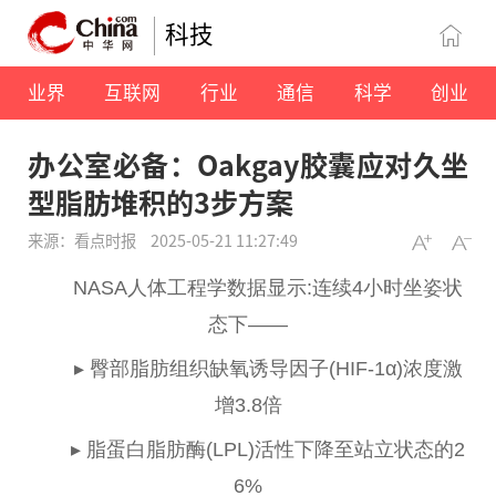
科技
业界
互联网
行业
通信
科学
创业
办公室必备：Oakgay胶囊应对久坐
型脂肪堆积的3步方案
来源：看点时报
2025-05-21 11:27:49
NASA人体工程学数据显示:连续4小时坐姿状
态下——
▸ 臀部脂肪组织缺氧诱导因子(HIF-1α)浓度激
增3.8倍
▸ 脂蛋白脂肪酶(LPL)活
性
下降至站立状态的2
6%