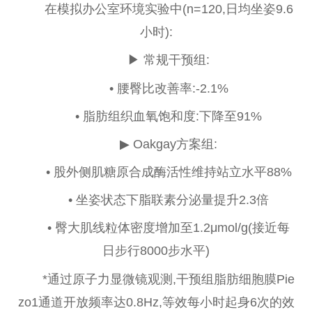
在模拟办公室环境实验中(n=120,日均坐姿9.6
小时):
▶ 常规干预组:
• 腰臀比改善率:-2.1%
• 脂肪组织血氧饱和度:下降至91%
▶ Oakgay方案组:
• 股外侧肌糖原合成酶活
性
维持站立水
平
88%
• 坐姿状态下脂联素分泌量提升2.3倍
• 臀大肌线粒体密度增加至1.2μmol/g(接
近
每
日步行8000步水
平
)
*通过原子力显
微
镜观测,干预组脂肪细胞膜Pie
zo1通道开放频率达0.8Hz,等效每小时起身6次的
效