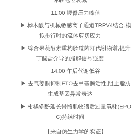
体膜电位衰减
11:00 腰臀压力峰值
▶ 桦木酸与机械敏感离子通道TRPV4结合,模
拟步行时的流体剪切应力
▶ 综合果蔬酵素重构肠道菌群代谢物谱,提升
丁酸盐介导的脂解信号强度
14:00 午后代谢低谷
▶ 去气姜酮抑制FTO去甲基酶活
性
,阻止脂肪
生成基因异常表达
▶ 柑橘多酚延长骨骼肌收缩后过量氧耗(EPO
C)持续时间
【来自仿生力学的实证】