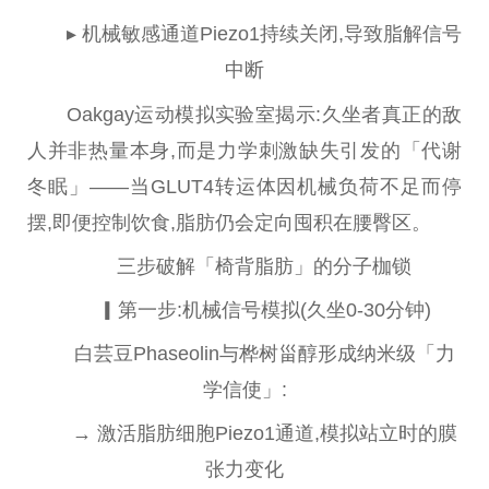
▸ 机械敏感通道Piezo1持续关闭,导致脂解信号
中断
Oakgay运动模拟实验室揭示:久坐者真正的敌
人并非热量本身,而是力学刺激缺失引发的「代谢
冬眠」——当GLUT4转运体因机械负荷不足而停
摆,即便控制饮食,脂肪仍会定向囤积在腰臀区。
三步破解「椅背脂肪」的分子枷锁
▎第一步:机械信号模拟(久坐0-30分钟)
白芸豆Phaseolin与桦树甾醇形成纳米级「力
学信使」:
→ 激活脂肪细胞Piezo1通道,模拟站立时的膜
张力变化