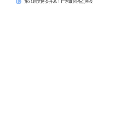
第21届文博会开幕！广东展团亮点来袭
10