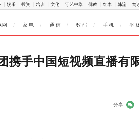
济
娱乐
投资
培训
文化
守艺中华
佛教
红木
韩流
简
联网
/
家 电
/
通 信
/
数 码
/
手 机
/
平 
团携手中国短视频直播有限
微信
分享