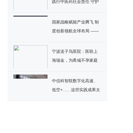
践行中医药社会责任 守护
全民睡眠健康
国家战略赋能产业腾飞 制
度创新领航全球布局 ——
解码宿迁专班护航金天国
际全球大会背后的中国创
宁波送子鸟医院：医联上
新密码
海瑞金，为甬城不孕家庭
圆梦
中信科智联数字化高速、
低空+……这些实践成果太
精彩！