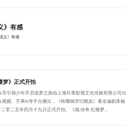
义》有感
演义》有感
楼梦》正式开拍
执导引领少年开启追梦之旅由上海玖蕾影视文化传媒有限公司出
视频、芒果tv等平台播出，《铁嘴铜牙纪晓岚》著名编剧朱榆
二零二五年四月十九日正式开拍。《城.传奇.红楼梦...