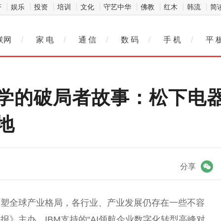
济
娱乐
投资
培训
文化
守艺中华
佛教
红木
韩流
简
联网
/
家 电
/
通 信
/
数 码
/
手 机
/
平 
学的破局者故事：松下电器
地
微信
分享
重塑全球产业格局，各行业、产业发展仍存在一些不容
》主办、IBM支持的“AI领航企业数字化转型高峰对