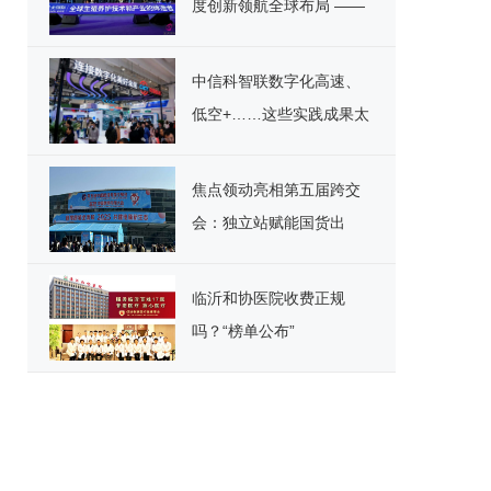
度创新领航全球布局 ——
解码宿迁专班护航金天国
际全球大会背后的中国创
中信科智联数字化高速、
新密码
低空+……这些实践成果太
精彩！
焦点领动亮相第五届跨交
会：独立站赋能国货出
海，9710助力高效报关
临沂和协医院收费正规
吗？“榜单公布”