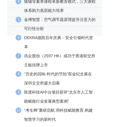
猿辅导素养课程革新教育模式，三大课程
4
体系助力底层能力培养
金博智慧：空气调节器原理提升注意力的
5
可行性分析
DEKRA德凯百年庆典：安全引领时代变
6
革
讯众股份（2597.HK）成功于香港联交所
7
主板挂牌上市
“历史的回响·时代的节拍”双金纪念展在
8
深圳文交所盛大启幕
医渡科技AI中台项目获评“北京市人工智
9
能赋能行业发展典型案例”
“考生网”重磅启航:用科技赋能教育,构建
10
智慧学习的新时代