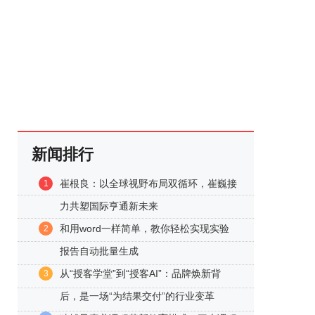
新闻排行
崔根良：以全球视野布局双循环，崔巍接
1
力共塑国际亨通新未来
和用word一样简单，教你轻松实现实验
2
报告自动批量生成
从“授客学堂”到“授客AI”：品牌焕新背
3
后，是一场“为结果交付”的行业变革