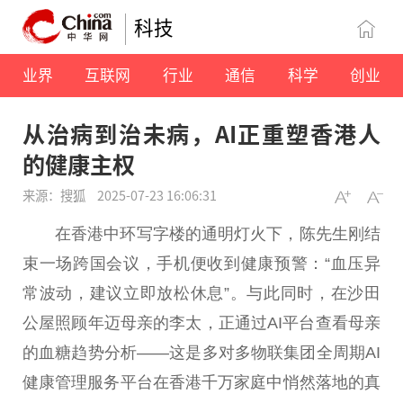
科技
业界
互联网
行业
通信
科学
创业
从治病到治未病，AI正重塑香港人
的健康主权
来源：搜狐
2025-07-23 16:06:31
在
香港
中环写字楼的通明灯火下，陈先生刚结
束一场跨国会议，手机便收到健康预警：“血压异
常波动，建议立即放松休息”。与此同时，在沙田
公屋照顾年迈母亲的李太，正通过AI
平
台
查看母亲
的血糖趋势分析——这是多对多物联集团全周期AI
健康管理服务
平
台
在
香港
千万家庭中悄然落地的真