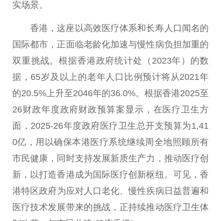
实场景。
香港
，这座以高效医疗体系和长寿
人口
闻名的
国际都市，正面临老龄化加速与慢
性
病负担加重的
双重挑战。根据
香港
政府
统计处（2023年）的数
据，65岁及以上的老年
人口
比例预计将从2021年
的20.5%上升至2046年的36.0%。根据
香港
2025至
26财政年度
政府
财政预算案显示，在医疗卫生方
面，2025-26年度
政府
医疗卫生
总
开支预算为1,41
0亿，用以确
保本
港医疗系统继续周全地照顾所有
市民健康，同时支持发展新质生产力，推动医疗创
新，以打造
香港
成为国际医疗创新枢纽。可见，
香
港
特区
政府
为应对
人口
老化、慢
性
疾病日益普遍和
医疗技术发展带来的挑战，正持续推动医疗卫生体