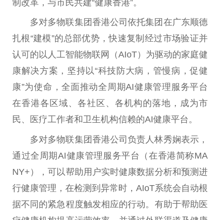
制改革，与市民共建“健康
香港
”。
多对多物联集团
香港
公司依托集团在广东顺德
扎根“建模”的
总
部优势，快速复制经过市场验证并
认可的以人工智能物联网（AIoT）为驱动的家庭健
康解决方案，坚持以“科技防大病，管慢病，促健
康”为
使命
，全面推动全周期AI健康管理服务
平
台
在
香港
各区域、各社区、各机构的落地，成为市
民、医疗工作者和卫生机构信赖的AI健康
平
台
。
多对多物联集团
香港
公司负责人林秀娴表示，
通过全周期AI健康管理服务
平
台
（在
香港
简称MA
NY+），可以帮助用户实时健康数据分析和预测进
行健康管理，在检测到异常时，AIoT系统会自动根
据不同的紧急程度触发相应的行动。有助于帮助医