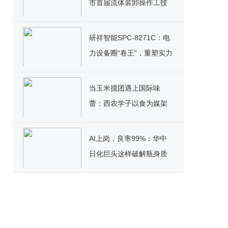
市首届流体装卸操作工技
能竞赛决赛圆满落幕
研祥智能SPC-8271C：电
力设备圈“卷王”，重塑实力
标杆！
当玉米搅团遇上国际味
蕾：西农学子以食为媒架
起文化桥
AI上岗，良率99%：华中
日化巨头这样破解瓶身质
检困局