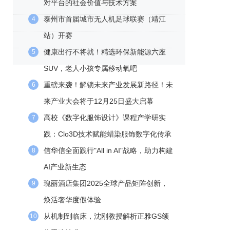
对平台的社会价值与技术方案
泰州市首届城市无人机足球联赛（靖江
4
站）开赛
健康出行不将就！精选环保新能源六座
5
SUV，老人小孩专属移动氧吧
重磅来袭！解锁未来产业发展新路径！未
6
来产业大会将于12月25日盛大启幕
高校《数字化服饰设计》课程产学研实
7
践：Clo3D技术赋能蜡染服饰数字化传承
信华信全面践行"All in AI"战略，助力构建
8
AI产业新生态
瑰丽酒店集团2025全球产品矩阵创新，
9
焕活奢华度假体验
从机制到临床，沈刚教授解析正雅GS颌
10