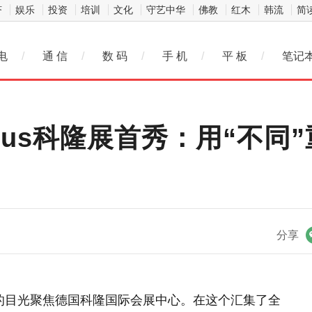
济
娱乐
投资
培训
文化
守艺中华
佛教
红木
韩流
简
电
/
通 信
/
数 码
/
手 机
/
平 板
/
笔记
Bus科隆展首秀：用“不同
微信
分享
业的目光聚焦德国科隆国际会展中心。在这个汇集了全