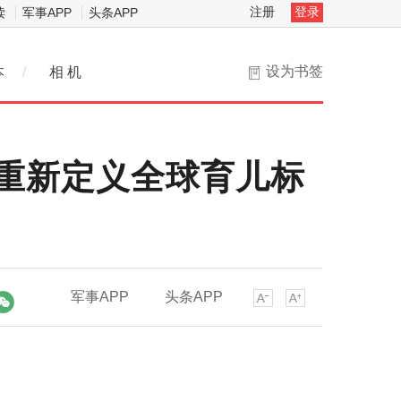
注册
登录
读
军事APP
头条APP
设为书签
本
/
相 机
”重新定义全球育儿标
军事APP
头条APP