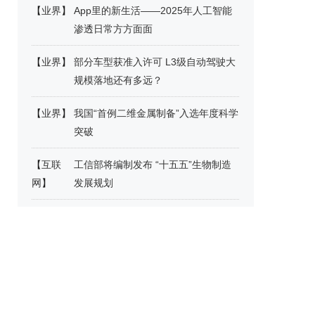
【
业界
】
App里的新生活——2025年人工智能
渗透日常方方面面
【
业界
】
部分车型获准入许可 L3级自动驾驶大
规模落地还有多远？
【
业界
】
我国“首例二维金属制备”入选年度科学
突破
【
互联
工信部将编制发布 “十五五”生物制造
网
】
发展规划