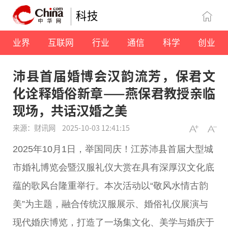
科技
业界
互联网
行业
通信
科学
创业
沛县首届婚博会汉韵流芳，保君文
化诠释婚俗新章——燕保君教授亲临
现场，共话汉婚之美
来源：财讯网
2025-10-03 12:41:15
2025年10月1日，举国同庆！江苏沛县首届大型城
市婚礼博览会暨汉服礼仪大赏在具有深厚汉文化底
蕴的歌风台隆重举行。本次活动以“敬风水情古韵
美”为主题，融合传统汉服展示、婚俗礼仪展演与
现代婚庆博览，打造了一场集文化、美学与婚庆于