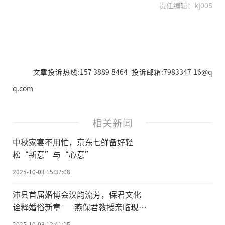
责任编辑：kj005
文章投诉热线:157 3889 8464 投诉邮箱:7983347 16@q
q.com
相关新闻
中秋家宴不用忙，京东七鲜备好轻
松“新意”与“心意”
2025-10-03 15:37:08
沛县首届婚博会汉韵流芳，保君文化
诠释婚俗新章——燕保君教授亲临现
场，共话汉婚之美
2025-10-03 12:41:15