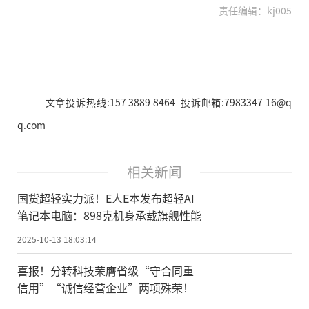
责任编辑：kj005
文章投诉热线:157 3889 8464 投诉邮箱:7983347 16@q
q.com
相关新闻
国货超轻实力派！E人E本发布超轻AI
笔记本电脑：898克机身承载旗舰性能
2025-10-13 18:03:14
喜报！分转科技荣膺省级“守合同重
信用”“诚信经营企业”两项殊荣！