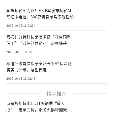
国货超轻实力派！E人E本发布超轻AI
笔记本电脑：898克机身承载旗舰性能
2025-10-13 18:03:14
喜报！分转科技荣膺省级“守合同重
信用”“诚信经营企业”两项殊荣！
2025-10-13 18:03:00
穆迪评级首次授予安盛天平A2保险财
务实力评级，展望稳定
2025-10-13 18:02:45
精彩推荐
京东折扣超市11.11火锅季“放大
招”：击穿底价，暖冬火锅嗨翻天！