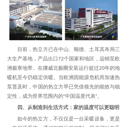
目前，热立方已在中山、顺德、土耳其布局三
大生产基地，产品出口72个
国家
和地区，远销至欧
洲极寒地带。在挪威北极圈安装运行超过20年的地
暖机至今仍稳定供暖。当欧洲因能源
危机
而加速热
泵普及时，
中国
的热立方早已凭借领先的能效与稳
定
性
，成为世界范围内的“
中国
温度代表”。
四、从制造到生活方式：家的温度可以更聪明
如今的热立方，不仅仅是一
台
采暖设备，更是