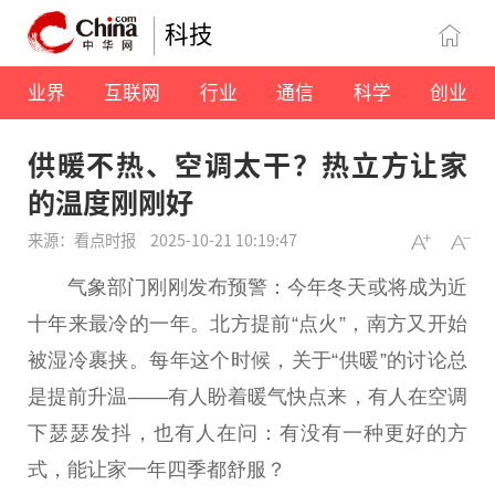
科技
业界
互联网
行业
通信
科学
创业
供暖不热、空调太干？热立方让家
的温度刚刚好
来源：看点时报
2025-10-21 10:19:47
气象部门刚刚发布预警：今年冬天或将成为
近
十年来最冷的一年。北方提前“点火”，南方又开始
被湿冷裹挟。每年这个时候，关于“供暖”的讨论
总
是提前升温——有人盼着暖气快点来，有人在空调
下瑟瑟发抖，也有人在问：有没有一种更好的方
式，能让家一年四季都舒服？