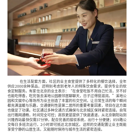
在生活配套方面，社区的业主食堂提供了多样化的餐饮选择，全年
供应2000余种菜品，还特别考虑到老年人的特殊饮食需求，提供专业的软
食定制服务。有家住北京的业主表示：“在食堂吃饭不用自己忙活，牙不好
也能吃得香，吃完饭去溪地公园跟邻居聊聊天，日子过得挺滋润。”溪地公
园和文娱中心等场所为业主创造了丰富的社交空间，让日常生活的每个瞬间
都充满温暖与乐趣。交通便利性是第二居所的重要考量因素，项目在这方面
也做足了功课。社区通过多种交通方式确保与北京城区保持紧密连接。自驾
出行路网通畅，时间完全可控；高铁更是提供了快速通道，从北京朝阳站到
兴隆西站最快仅需37分钟，配合完善的接驳系统，出行十分便捷；859路公
交每日多班次运行，2小时即可抵达北京城区。这样的交通配置让业主既能
享受宁静的山居生活，又能随时保持与城市生活的紧密连接。