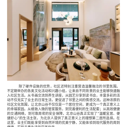
除了硬件设施的优势，社区还特别注重营造温馨融洽的邻里氛围。
不定期举办的各类文化活动和兴趣小组，让来自不同背景的业主能够快速融
入社区生活。从书画交流到养生讲座，从园艺分享到读书会，丰富多彩的活
动不仅充实了业主的日常生活，更促进了邻里之间的情感交流。这种浓厚的
社区文化氛围，让北京山谷不仅仅是一个居住空间，更成为一个真正意义上
的幸福家园。从细致入微的管家服务，到完善便利的生活配套；从高效便捷
的交通网络，到可靠周密的安全保障，北京山谷真正实现了"温暖宜居、便
捷舒心"的生活主张，为北京人提供了真正意义上的理想第二居所选择。在
这里，业主们既能享受到自然环境的优美宁静，又能体验到现代服务的周到
便捷，实现品质生活的完美升华。