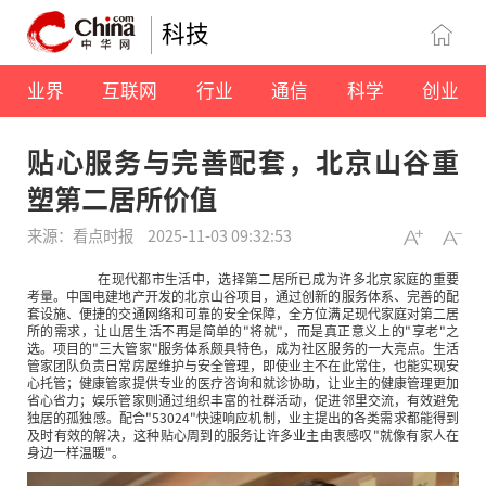
科技
业界
互联网
行业
通信
科学
创业
贴心服务与完善配套，北京山谷重
塑第二居所价值
来源：看点时报
2025-11-03 09:32:53
在现代都市生活中，选择第二居所已成为许多北京家庭的重要
考量。中国电建地产开发的北京山谷项目，通过创新的服务体系、完善的配
套设施、便捷的交通网络和可靠的安全保障，全方位满足现代家庭对第二居
所的需求，让山居生活不再是简单的"将就"，而是真正意义上的"享老"之
选。项目的"三大管家"服务体系颇具特色，成为社区服务的一大亮点。生活
管家团队负责日常房屋维护与安全管理，即使业主不在此常住，也能实现安
心托管；健康管家提供专业的医疗咨询和就诊协助，让业主的健康管理更加
省心省力；娱乐管家则通过组织丰富的社群活动，促进邻里交流，有效避免
独居的孤独感。配合"53024"快速响应机制，业主提出的各类需求都能得到
及时有效的解决，这种贴心周到的服务让许多业主由衷感叹"就像有家人在
身边一样温暖"。