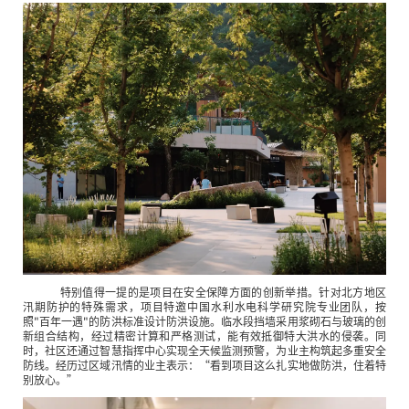
特别值得一提的是项目在安全保障方面的创新举措。针对北方地区
汛期防护的特殊需求，项目特邀中国水利水电科学研究院专业团队，按
照"百年一遇"的防洪标准设计防洪设施。临水段挡墙采用浆砌石与玻璃的创
新组合结构，经过精密计算和严格测试，能有效抵御特大洪水的侵袭。同
时，社区还通过智慧指挥中心实现全天候监测预警，为业主构筑起多重安全
防线。经历过区域汛情的业主表示：“看到项目这么扎实地做防洪，住着特
别放心。”