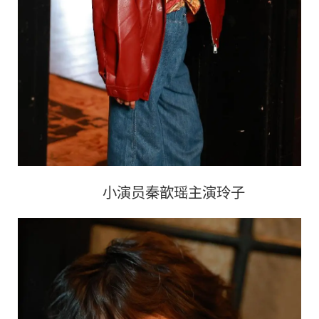
小演员秦歆瑶主演玲子