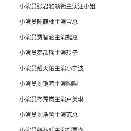
小演员张君雅领衔主演汪小姐
小演员陈葭柚主演宝总
小演员贾智涵主演魏总
小演员秦歆瑶主演玲子
小演员戴天佑主演小宁波
小演员刘铠鸣主演陶陶
小演员岑霈岚主演卢美琳
小演员刘浩哲主演范总
小演员韩林轩主演邮票李