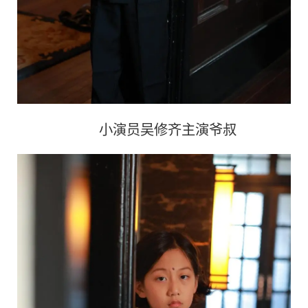
小演员吴修齐主演爷叔