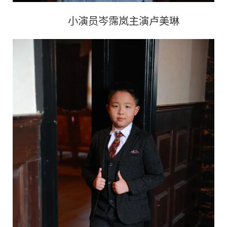
小演员岑霈岚主演卢美琳