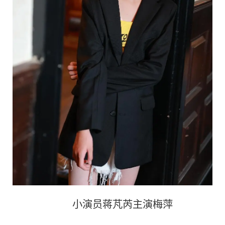
小演员蒋芃芮主演梅萍