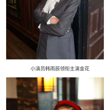
小演员韩雨辰领衔主演金花