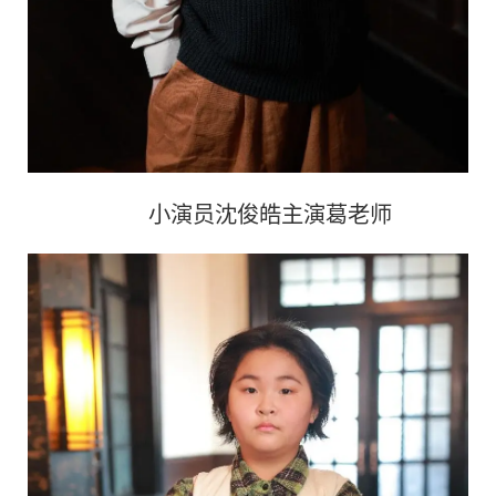
小演员沈俊皓主演葛老师