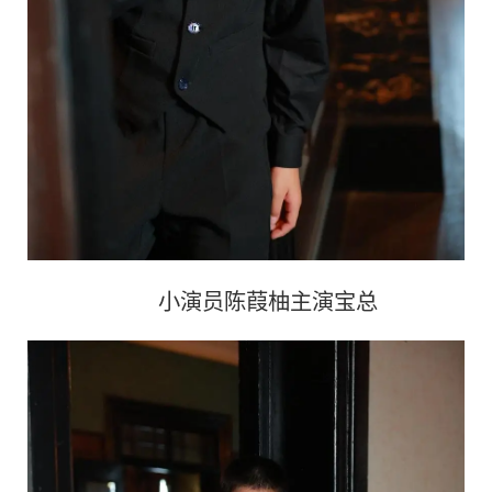
小演员陈葭柚主演宝总