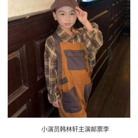
小演员韩林轩主演邮票李