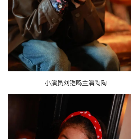
小演员刘铠鸣主演陶陶