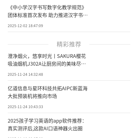
《中小学汉字书写数字化教学规范》
团体标准首次发布 助力推进汉字书写
数字化教学新模式
2025-12-02 18:47:09
精彩推荐
澄净烟火，悠享时光丨SAKURA樱花
吸油烟机J302A让厨房间的美味尽情
绽放
2025-11-24 14:32:48
亿道信息与星环科技共拓AIPC新蓝海
大批预装机将推向市场
2025-11-24 10:43:33
2025孩子学习英语的app软件推荐：
真实测评后,这款AI口语神器火出圈