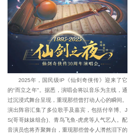
2025年，国民级IP《仙剑奇侠传》迎来了它
的“而立之年”。据悉，演唱会将以音乐为主线，通
过沉浸式舞台呈现，重现那些曾打动人心的瞬间。
演出阵容汇集了多位歌手及嘉宾，包括付辛博、J
S(哥哥妹妹组合)、青鸟飞鱼-虎虎等人气艺人。配
音演员也将齐聚舞台，重现那些曾令人潸然泪下的