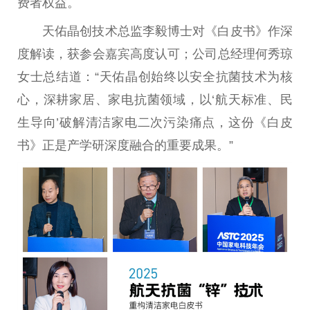
费者权益。
天佑晶创技术
总
监李毅博士对《白皮书》作深
度解读，获参会嘉宾高度认可；公司
总
经理何秀琼
女士
总
结道：“天佑晶创始终以安全抗菌技术为核
心，深耕家居、家电抗菌领域，以‘航天标准、民
生导向’破解清洁家电二次污染痛点，这份《白皮
书》正是产学研深度融合的
重要
成果。”