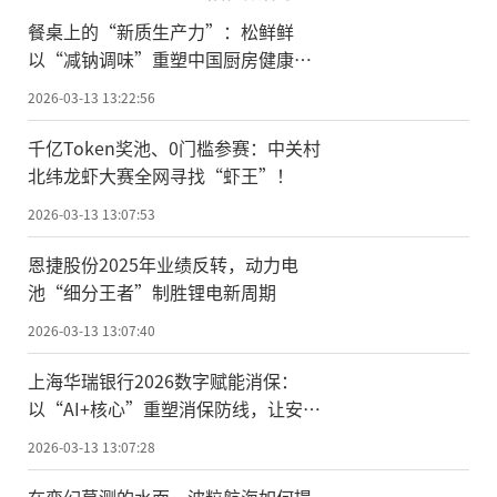
餐桌上的“新质生产力”：松鲜鲜
以“减钠调味”重塑中国厨房健康防
线
2026-03-13 13:22:56
千亿Token奖池、0门槛参赛：中关村
北纬龙虾大赛全网寻找“虾王”！
2026-03-13 13:07:53
恩捷股份2025年业绩反转，动力电
池“细分王者”制胜锂电新周期
2026-03-13 13:07:40
上海华瑞银行2026数字赋能消保：
以“AI+核心”重塑消保防线，让安全
与体验同频共振
2026-03-13 13:07:28
在变幻莫测的水面，波粒航海如何提