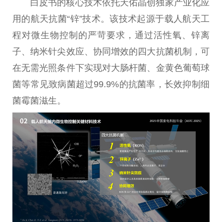
白皮书的核心技术依托天佑晶创独家产业化应
用的航天抗菌“锌”技术。该技术起源于载人航天工
程对
微
生物控制的严苛要求，通过活
性
氧、锌离
子、纳米针尖效应、协同增效的四大抗菌机制，可
在无需光照条件下实现对大肠杆菌、金黄色葡萄球
菌等常见致病菌超过99.9%的抗菌率，长效抑制细
菌霉菌滋生。