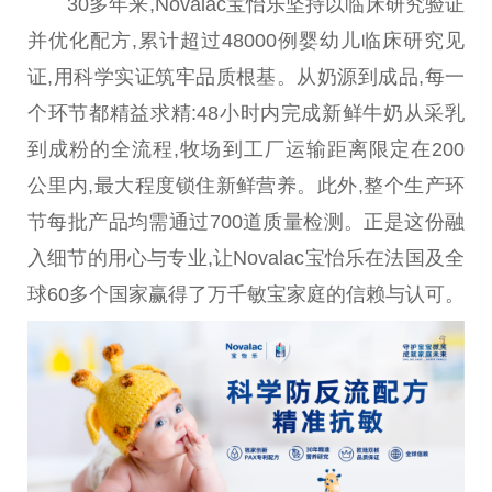
30多年来,Novalac宝怡乐坚持以临床研究验证
并优化配方,累计超过48000例婴幼儿临床研究见
证,用科学实证筑牢品质根基。从奶源到成品,每一
个环节都精益求精:48小时内完成新鲜牛奶从采乳
到成粉的全流程,
牧场
到工厂运输距离限定在200
公里内,最大程度锁住新鲜营养。此外,整个生产环
节每批产品均需通过700道质量检测。正是这份融
入细节的用心与专业,让Novalac宝怡乐在法国及全
球60多个
国家
赢得了万千敏宝家庭的信赖与认可。