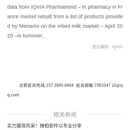
data from IQVIA Pharmatrend – in pharmacy in Fr
ance market rebuilt from a list of products provide
d by Menarini on the infant milk market – April 20
20 –in turnover。
责任编辑：kj005
文章投诉热线:157 3889 8464 投诉邮箱:7983347 16@q
q.com
相关新闻
实力展现风采！微柏软件以专业分享