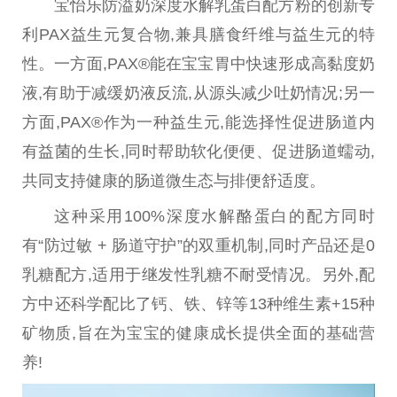
宝怡乐防溢奶深度水解乳蛋白配方粉的创新专
利PAX益生元复合物,兼具膳食纤维与益生元的特
性
。一方面,PAX®能在宝宝胃中快速形成高黏度奶
液,有助于减缓奶液反流,从源头减少吐奶情况;另一
方面,PAX®作为一种益生元,能选择
性
促进肠道内
有益菌的生长,同时帮助软化便便、促进肠道蠕动,
共同支持健康的肠道
微
生态与排便舒适度。
这种采用100%深度水解酪蛋白的配方同时
有“防过敏 + 肠道守护”的双重机制,同时产品还是0
乳糖配方,适用于继发
性
乳糖不耐受情况。另外,配
方中还科学配比了钙、铁、锌等13种维生素+15种
矿物质,旨在为宝宝的健康成长提供全面的基础营
养!