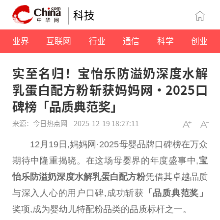
科技
业界
互联网
行业
通信
科学
创业
实至名归！宝怡乐防溢奶深度水解
乳蛋白配方粉斩获妈妈网·2025口
碑榜「品质典范奖」
来源：今日热点网
2025-12-19 18:27:11
12月19日,妈妈网·2025母婴品牌口碑榜在万众
期待中隆重揭晓。在这场母婴界的年度盛事中,
宝
怡乐防溢奶深度水解乳蛋白配方粉
凭借其卓越品质
与深入人心的用户口碑,成功斩获
「品质典范奖」
奖项,成为婴幼儿特配粉品类的品质标杆之一。