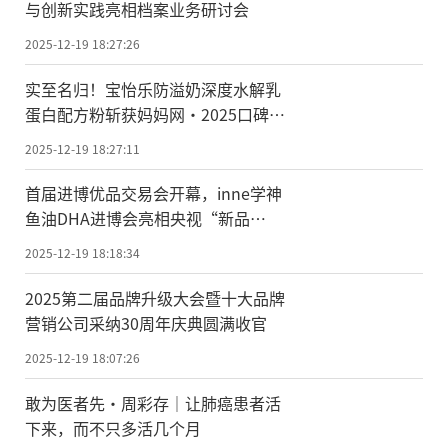
与创新实践亮相档案业务研讨会
2025-12-19 18:27:26
实至名归！宝怡乐防溢奶深度水解乳
蛋白配方粉斩获妈妈网·2025口碑榜
「品质典范奖」
2025-12-19 18:27:11
首届进博优品交易会开幕，inne学神
鱼油DHA进博会亮相央视“新品
汇”受关注
2025-12-19 18:18:34
2025第二届品牌升级大会暨十大品牌
营销公司采纳30周年庆典圆满收官
2025-12-19 18:07:26
敢为医者先·周彩存｜让肺癌患者活
下来，而不只多活几个月