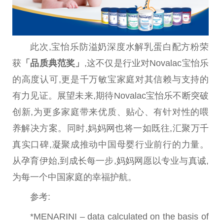
此次,宝怡乐防溢奶深度水解乳蛋白配方粉荣
获
「品质典范奖」
,这不仅是行业对Novalac宝怡乐
的高度认可,更是千万敏宝家庭对其信赖与支持的
有力见证。展望未来,期待Novalac宝怡乐不断突破
创新,为更多家庭带来优质、贴心、有针对
性
的喂
养解决方案。同时,妈妈网也将一如既往,汇聚万千
真实口碑,凝聚成推动
中国
母婴行业前行的力量。
从孕育伊始,到成长每一步,妈妈网愿以专业与真诚,
为每一个
中国
家庭的幸福护航。
参考:
*MENARINI – data calculated on the basis of