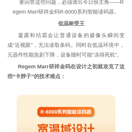
要回答这些问题，必须请出今日份主角——R
egem Marr研祥金码R-6000系列智能读码器。
低温耐受王
凝露和结霜会让普通设备的摄像头瞬间变
成“
近
视眼”，无法读取条码。同时在低温环境中，
元器件
性
能急剧下降，设备随时可能“冻得死机”。
Regem
Marr研祥金码在设计之初就
攻克
了这
些“卡脖子”的技术难点：