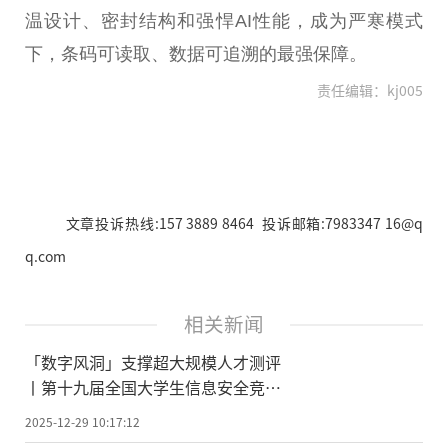
温设计、密封结构和强悍AI
性
能，成为严寒模式
下，条码可读取、数据可追溯的最强保障。
责任编辑：kj005
文章投诉热线:157 3889 8464 投诉邮箱:7983347 16@q
q.com
相关新闻
「数字风洞」支撑超大规模人才测评
丨第十九届全国大学生信息安全竞赛
暨第三届“长城杯”网数智安全大赛
2025-12-29 10:17:12
线上赛收官