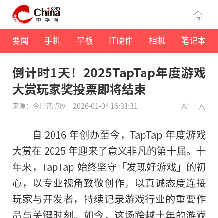
要闻
手机
平板
IT硬件
相机
笔记本
倒计时1天！2025TapTap年度游戏
大赏玩家奖投票即将结束
来源：
今日热点网
2026-01-04 16:31:31
自 2016 年创办至今，TapTap 年度游戏
大赏在 2025 年迎来了意义非凡的第十届。十
年来，TapTap 始终坚守「发现好游戏」的初
心，以专业视角致敬创作，以真诚态度连接
玩家与开发者，持续记录游戏行业的重要作
品与关键时刻。如今，这场跨越十年的游戏