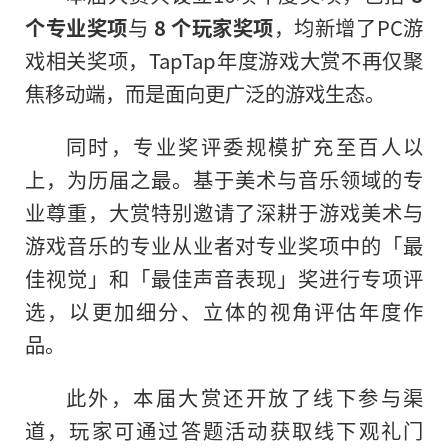
个专业奖项
与
8 个玩家奖项
，均新增了PC游
戏相关奖项，TapTap年度游戏大赏不再仅聚
焦移动端，而是面向更广泛的游戏生态。
同时，专业奖评委规模扩充至百人以
上，为历届之最。基于美术与音乐领域的专
业尊重，大赏特别邀请了深耕于游戏美术与
游戏音乐的专业从业者对专业奖项中的「最
佳视觉」和「最佳声音表现」奖进行专项评
选，以更加细分、立体的视角评估年度作
品。
此外，本届大赏还开放了线下参与渠
道，玩家可通过答题活动获取线下观礼门