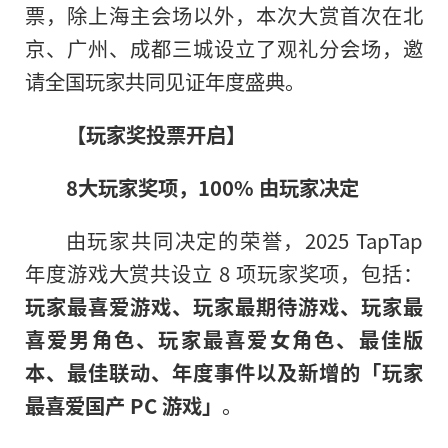
票，除上海主会场以外，本次大赏首次在北
京、广州、成都三城设立了观礼分会场，邀
请全国玩家共同见证年度盛典。
【玩家奖投票开启】
8大玩家奖项，100% 由玩家决定
由玩家共同决定的荣誉，2025 TapTap
年度游戏大赏共设立 8 项玩家奖项，包括：
玩家最喜爱游戏、玩家最期待游戏、玩家最
喜爱男角色、玩家最喜爱女角色、最佳版
本、最佳联动、年度事件以及新增的「玩家
最喜爱国产 PC 游戏」
。