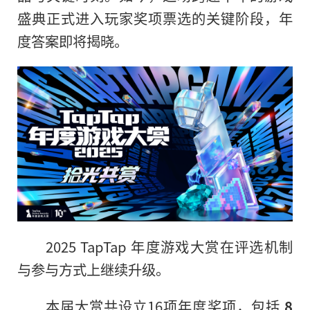
盛典正式进入玩家奖项票选的关键阶段，年
度答案即将揭晓。
2025 TapTap 年度游戏大赏在评选机制
与参与方式上继续升级。
本届大赏共设立16项年度奖项，包括
8