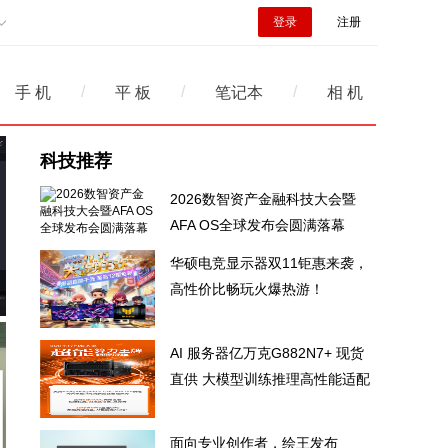
登录
注册
/
/
/
手 机
平 板
笔记本
相 机
科技推荐
2026数智资产金融科技大会暨
AFA OS全球发布会圆满落幕
华硕电竞显示器双11钜惠来袭，
高性价比畅玩火爆热游！
AI 服务器亿万克G882N7+ 现货
直供 大模型训练推理高性能适配
面向专业创作者，绘王发布