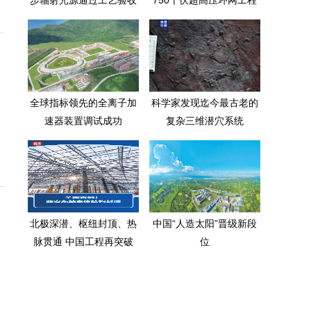
步辐射光源通过工艺验收
750千伏超高压环网工程
正式投运
全球指标领先的全离子加
科学家发现迄今最古老的
速器装置调试成功
复杂三维潜穴系统
北极深潜、枢纽封顶、热
中国“人造太阳”晋级新段
脉贯通 中国工程再突破
位