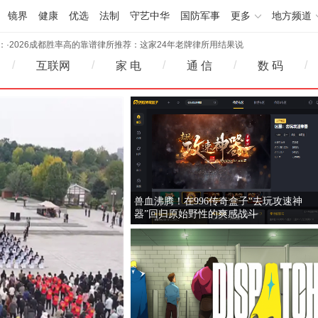
镜界
健康
优选
法制
守艺中华
国防军事
更多
地方频道
·
2026成都胜率高的靠谱律所推荐：这家24年老牌律所用结果说
：
话
·
携手新华网：PureblueAI清蓝技术底座支撑“新华GEO智能体平
2026-05-11 16:42
台”上线
·
劳力士售后真实现状：一线走访实录 含 2026 年 5 月官方网点联
2026-05-11 16:42
/
/
/
/
/
互联网
家 电
通 信
数 码
系方式
·
2026 年 5 月劳力士官方售后网点大盘点｜实地核验 + 地址电话全
2026-05-11 16:38
收录
·
潜入劳力士官方售后中心：流程 / 价格 / 时效揭秘 附最新网点信
2026-05-11 16:38
息
·
2026成都胜率高的靠谱律所推荐：这家24年老牌律所用结果说
2026-05-11 16:37
话
·
携手新华网：PureblueAI清蓝技术底座支撑“新华GEO智能体平
2026-05-11 16:42
台”上线
·
劳力士售后真实现状：一线走访实录 含 2026 年 5 月官方网点联
2026-05-11 16:42
系方式
·
2026 年 5 月劳力士官方售后网点大盘点｜实地核验 + 地址电话全
2026-05-11 16:38
收录
·
潜入劳力士官方售后中心：流程 / 价格 / 时效揭秘 附最新网点信
2026-05-11 16:38
兽血沸腾！在996传奇盒子“去玩攻速神
息
2026-05-11 16:37
器”回归原始野性的爽感战斗