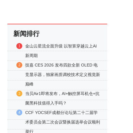
新闻排行
金山云星流全面升级 以智算穿越云上AI
1
新周期
技嘉 CES 2026 发布四款全新 OLED 电
2
竞显示器，独家画质调校技术定义视觉新
巅峰
当贝Air1即将发布，AI+触控屏耳机仓+抗
3
菌黑科技值得入手吗？
CCF YOCSEF成都分论坛第二十二届学
4
术委员会第二次会议暨换届选举会议顺利
举行