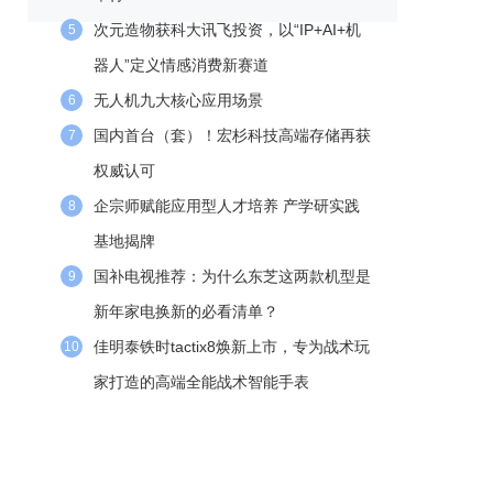
次元造物获科大讯飞投资，以“IP+AI+机
5
器人”定义情感消费新赛道
无人机九大核心应用场景
6
国内首台（套）！宏杉科技高端存储再获
7
权威认可
企宗师赋能应用型人才培养 产学研实践
8
基地揭牌
国补电视推荐：为什么东芝这两款机型是
9
新年家电换新的必看清单？
佳明泰铁时tactix8焕新上市，专为战术玩
10
家打造的高端全能战术智能手表