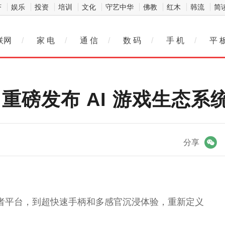
济
娱乐
投资
培训
文化
守艺中华
佛教
红木
韩流
简
联网
/
家 电
/
通 信
/
数 码
/
手 机
/
平 
026 重磅发布 AI 游戏生
微信
分享
发者平台，到超快速手柄和多感官沉浸体验，重新定义