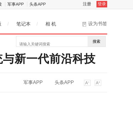
注册
登录
读
军事APP
头条APP
设为书签
板
/
笔记本
/
相 机
搜索
态系统与新一代前沿科技
军事APP
头条APP