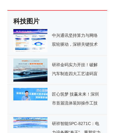
科技图片
中兴通讯坚持算力与网络
双轮驱动，深耕关键技术
实现千亿营收
研祥金码实力开挂！破解
汽车制造四大工艺读码盲
区
匠心筑梦 技赢未来！深圳
市首届流体装卸操作工技
能竞赛决赛圆满落幕
研祥智能SPC-8271C：电
力设备圈“卷王”，重塑实力