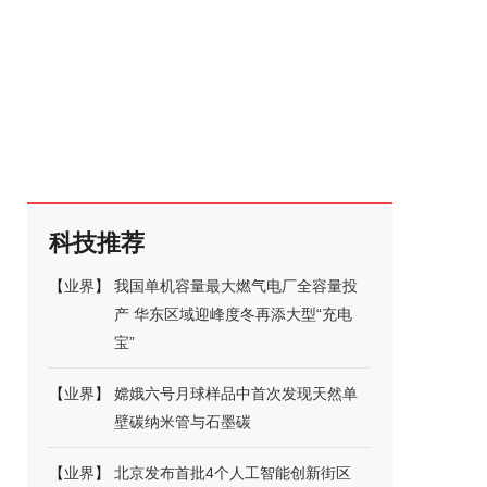
科技推荐
【
业界
】
我国单机容量最大燃气电厂全容量投
产 华东区域迎峰度冬再添大型“充电
宝”
【
业界
】
嫦娥六号月球样品中首次发现天然单
壁碳纳米管与石墨碳
【
业界
】
北京发布首批4个人工智能创新街区