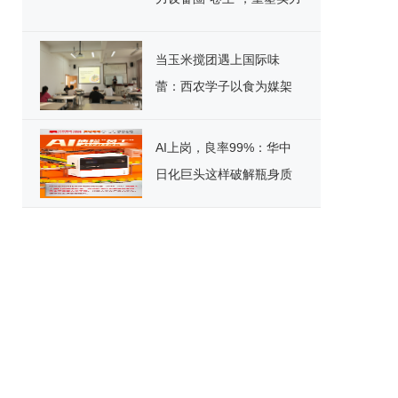
标杆！
当玉米搅团遇上国际味
蕾：西农学子以食为媒架
起文化桥
AI上岗，良率99%：华中
日化巨头这样破解瓶身质
检困局