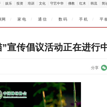
济
娱乐
投资
培训
文化
守艺中华
佛教
红木
韩流
简
联网
/
家 电
/
通 信
/
数 码
/
手 机
/
平 
猫”宣传倡议活动正在进行
微信
分享