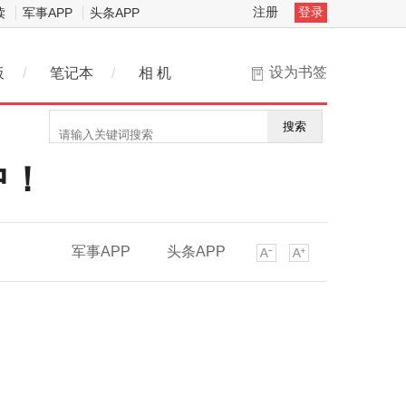
注册
登录
读
军事APP
头条APP
设为书签
板
/
笔记本
/
相 机
搜索
中！
军事APP
头条APP