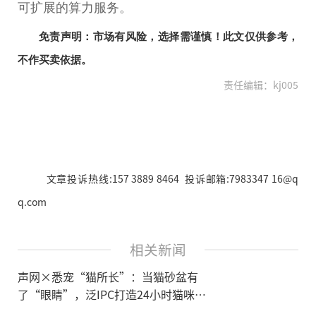
可扩展的算力服务。
免责声明：市场有风险，选择需谨慎！此文仅供参考，
不作买卖依据。
责任编辑：kj005
文章投诉热线:157 3889 8464 投诉邮箱:7983347 16@q
q.com
相关新闻
声网×悉宠“猫所长”：当猫砂盆有
了“眼睛”，泛IPC打造24小时猫咪健
康哨兵