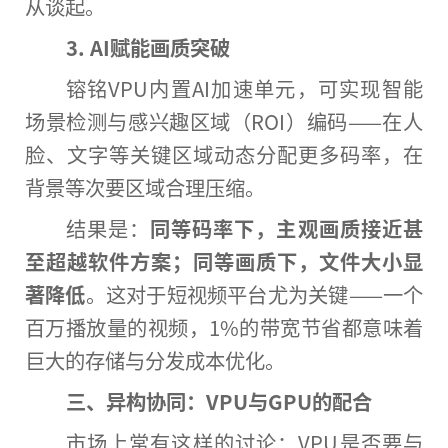
从谈起。
3.
AI
赋能
画质突破
镕铭VPU内置AI加速单元，可实现智能
场景检测与感兴趣区域（ROI）编码——在人
脸、文字等关键区域动态分配更多码率，在
背景等次要区域合理压缩。
结果是：
同等码率下，主观画质接近甚
至超越软件
方案
；同等画质下，文件大小显
著降低
。这对于短视频平台尤为关键——一个
百万播放量的视频，1%的带宽节省都意味着
巨大的存储与分发成本优化。
三、异构协同：VPU与GPU的配合
市场上常有这样的讨论：VPU是否要与