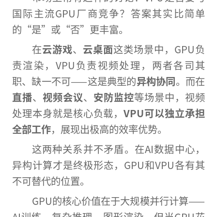
国际主流GPU厂商竞争？答案其实比简单
的“是”或“否”更丰富。
在
云游戏
、
云桌面
这类场景中，GPU负
责渲染，VPU负责视频处理，两者各司其
职、缺一不可——这是典型的
异构协同
。而在
直播
、
视频会议
、
安防监控
等场景中，视频
处理本身就是核心负载，
VPU可以独立承担
全部工作
，展现出极高的效率优势。
这两种关系并不矛盾。在AI数据中心，
异构计算才是终极形态，GPU和VPU各有其
不可替代的位置。
GPU的核心价值在于大规模并行计算——
AI训练、复杂推理、图形渲染。但当GPU花