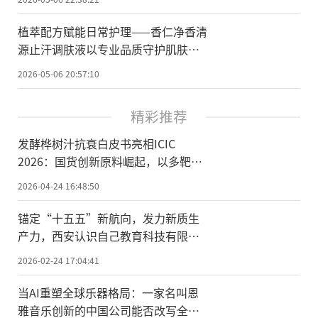
植萃配方赋能日常护理——香仁净香清
源止汗调肤液以专业品质守护肌肤舒
适
2026-05-06 20:57:10
精彩推荐
发酵桦树汁抗衰白皮书亮相ICIC
2026：国货创新原料崛起，以多靶点
机制重构细胞级抗衰
2026-04-24 16:48:50
锚定“十五五”新航向，发力新质生
产力，西安认识自己教育科技有限公
司荣膺国家级科技型中小企业
2026-02-24 17:04:41
当AI重塑全球乐器格局：一家名叫恩
雅音乐创新的中国公司能否改写全球