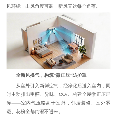
风环绕，出风角度可调，新风直达每个角落。
全新风换气，构筑“
微
正压”防护罩
从室外引入新鲜空气，经净化后送入室内，同
时主动排出甲醛、异味、CO₂。构建全屋
微
正压屏
障——室内气压略高于室外，邻居装修、室外雾
霾、花粉全都倒灌不进来。