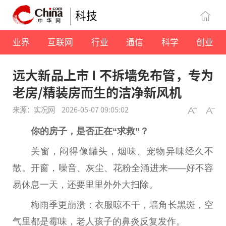
科技
业界
互联网
行业
通信
科学
创业
远大新品上市 I 不拆墙免布管，专为
老房/精装房而生的洁净新风机
来源：实况网
2026-05-07 09:05:02
你的房子，是否正在“求救”？
关窗，闷得像罐头，
烟
味、宠物异味经久不
散。开窗，噪音、灰尘、花粉全涌进来——好不容
易休息一天，还要里里外外大扫除。
梅雨季更崩溃：衣服晾不干，墙角长黑斑，空
气里都是霉味，老人孩子的鼻炎反复发作。