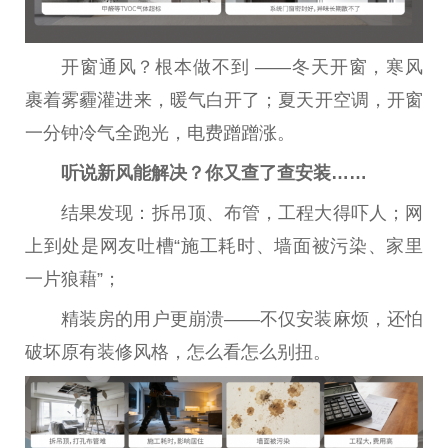
开窗通风？根本做不到 ——冬天开窗，寒风
裹着雾霾灌进来，暖气白开了；夏天开空调，开窗
一分钟冷气全跑光，电费蹭蹭涨。
听说新风能解决？你又查了查安装……
结果发现：拆吊顶、布管，工程大得吓人；网
上到处是网友吐槽“施工耗时、墙面被污染、家里
一片狼藉”；
精装房的用户更崩溃——不仅安装麻烦，还怕
破坏原有装修风格，怎么看怎么别扭。