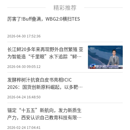
精彩推荐
厉害了!Buff叠满，WBG2:0横扫TES
2026-04-30 17:52:36
长江鲟20多年来再现野外自然繁殖 亚
为智能造“千里眼”水下追踪“鲟宝
宝”
2026-04-30 09:05:12
发酵桦树汁抗衰白皮书亮相ICIC
2026：国货创新原料崛起，以多靶点
机制重构细胞级抗衰
2026-04-24 16:48:50
锚定“十五五”新航向，发力新质生
产力，西安认识自己教育科技有限公
司荣膺国家级科技型中小企业
2026-02-24 17:04:41