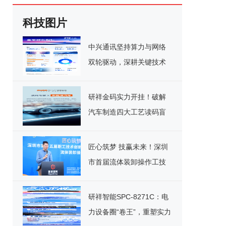
科技图片
中兴通讯坚持算力与网络
双轮驱动，深耕关键技术
实现千亿营收
研祥金码实力开挂！破解
汽车制造四大工艺读码盲
区
匠心筑梦 技赢未来！深圳
市首届流体装卸操作工技
能竞赛决赛圆满落幕
研祥智能SPC-8271C：电
力设备圈“卷王”，重塑实力