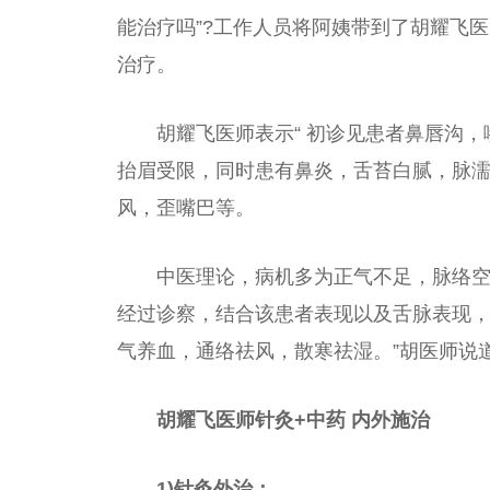
能治疗吗”?工作人员将阿姨带到了胡耀飞
治疗。
胡耀飞医师表示“ 初诊见患者鼻唇沟
抬眉受限，同时患有鼻炎，舌苔白腻，脉
风，歪嘴巴等。
中医理论，病机多为正气不足，脉络
经过诊察，结合该患者表现以及舌脉表现
气养血，通络祛风，散寒祛湿。”胡医师说
胡耀飞医师针灸+中药 内外施治
1)针灸外治：