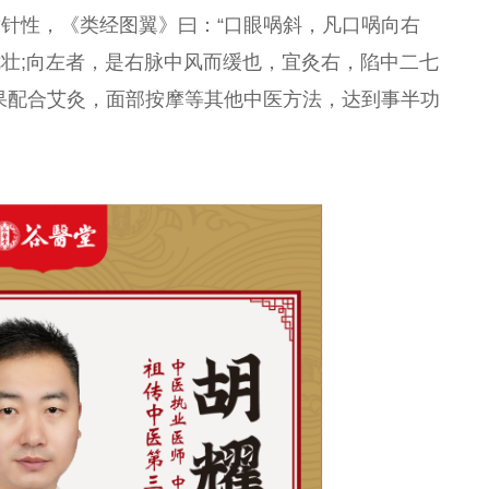
针性，《类经图翼》曰：“口眼㖞斜，凡口㖞向右
壮;向左者，是右脉中风而缓也，宜灸右，陷中二七
果配合艾灸，面部按摩等其他中医方法，达到事半功