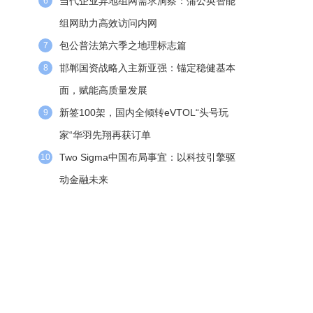
当代企业异地组网需求洞察：蒲公英智能
6
组网助力高效访问内网
包公普法第六季之地理标志篇
7
邯郸国资战略入主新亚强：锚定稳健基本
8
面，赋能高质量发展
新签100架，国内全倾转eVTOL“头号玩
9
家“华羽先翔再获订单
Two Sigma中国布局事宜：以科技引擎驱
10
动金融未来