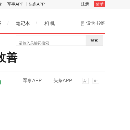
注册
登录
读
军事APP
头条APP
设为书签
板
/
笔记本
/
相 机
搜索
改善
军事APP
头条APP