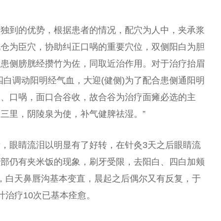
有独到的优势，根据患者的情况，配穴为人中，夹承浆
地仓为臣穴，协助纠正口㖞的重要穴位，双侧阳白为胆
，患侧膀胱经攒竹为佐，同取近治作用。对于治疗抬眉
四白调动阳明经气血，大迎(健侧)为了配合患侧通阳明
炎、口㖞，面口合谷收，故合谷为治疗面瘫必选的主
三里，阴陵泉为使，补气健脾祛湿。”
，眼睛流泪以明显有了好转，在针灸3天之后眼睛流
颊部仍有夹米饭的现象，刷牙受限，去阳白、四白加颊
，白天鼻唇沟基本变直，晨起之后偶尔又有反复，于
计治疗10次已基本痊愈。