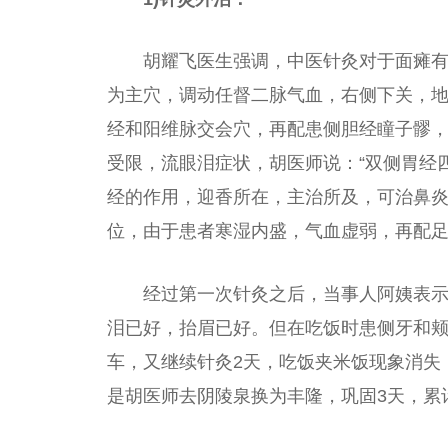
胡耀飞医生强调，中医针灸对于面瘫
为主穴，调动任督二脉气血，右侧下关，
经和阳维脉交会穴，再配患侧胆经瞳子髎
受限，流眼泪症状，胡医师说：“双侧胃经
经的作用，迎香所在，主治所及，可治鼻
位，由于患者寒湿内盛，气血虚弱，再配足
经过第一次针灸之后，当事人阿姨表示
泪已好，抬眉已好。但在吃饭时患侧牙和
车，又继续针灸2天，吃饭夹米饭现象消失
是胡医师去阴陵泉换为丰隆，巩固3天，累