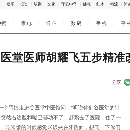
济
娱乐
投资
培训
文化
守艺中华
佛教
红木
韩流
简
联网
/
家 电
/
通 信
/
数 码
/
手 机
/
平 
谷医堂医师胡耀飞五步精准
微信
分享
午，一个阿姨走进谷医堂中医馆问：“听说你们谷医堂的针
，突然右边脸和嘴巴都动不了，赶紧去了医院，住了一
歪，吃米饭的时候感觉米饭夹在牙侧面，想问一下你们