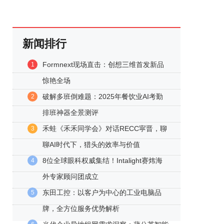
新闻排行
Formnext现场直击：创想三维首发新品
1
惊艳全场
破解多班倒难题：2025年餐饮业AI考勤
2
排班神器全景测评
禾蛙《禾禾同学会》对话RECC寜晋，聊
3
聊AI时代下，猎头的效率与价值
8位全球眼科权威集结！Intalight赛炜海
4
外专家顾问团成立
东田工控：以客户为中心的工业电脑品
5
牌，全方位服务优势解析