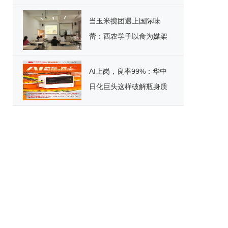
标杆！
当玉米搅团遇上国际味
蕾：西农学子以食为媒架
起文化桥
AI上岗，良率99%：华中
日化巨头这样破解瓶身质
检困局