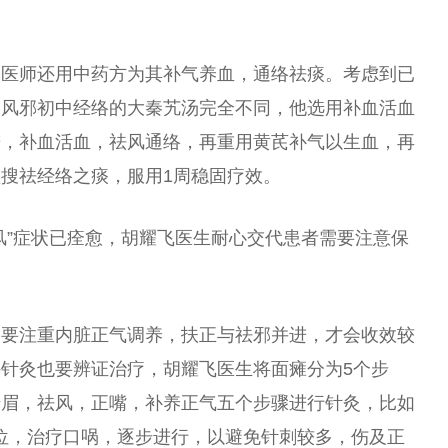
胡医师还用中药方为其补气养血，通络祛痰。考虑到已
，风邪初中经络的大秦艽汤完全不同，他选用补血活血
进，补血活血，祛风通络，再重用黄芪补气以生血，再
搜祛经络之痰，服用1周稳固疗效。
风”症状已痊愈，胡耀飞医生耐心交代患者需要注意保
定要注重内脏正气调养，扶正与祛邪并进，才会收效较
针灸也要辨证治疗，胡耀飞医生将面瘫分为5个步
抬眉，祛风，正嘴，补养正气五个步骤进行针灸，比如
穴位，治疗口㖞，逐步进行，以避免针刺较多，伤及正