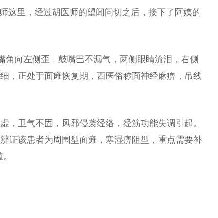
医师这里，经过胡医师的望闻问切之后，接下了阿姨的
，嘴角向左侧歪，鼓嘴巴不漏气，两侧眼睛流泪，右侧
濡细，正处于面瘫恢复期，西医俗称面神经麻痹，吊线
空虚，卫气不固，风邪侵袭经络，经筋功能失调引起。
，辨证该患者为周围型面瘫，寒湿痹阻型，重点需要补
道。