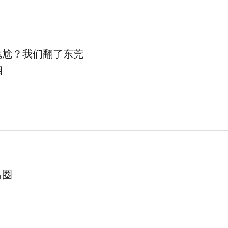
尴尬？我们翻了东莞
相
出圈