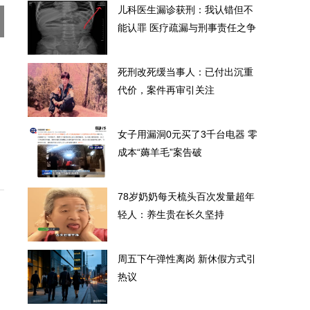
儿科医生漏诊获刑：我认错但不
能认罪 医疗疏漏与刑事责任之争
死刑改死缓当事人：已付出沉重
代价，案件再审引关注
女子用漏洞0元买了3千台电器 零
成本“薅羊毛”案告破
78岁奶奶每天梳头百次发量超年
轻人：养生贵在长久坚持
周五下午弹性离岗 新休假方式引
热议