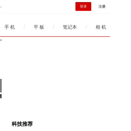
登录
注册
/
/
/
手 机
平 板
笔记本
相 机
科技推荐