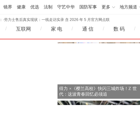
·
2026成都胜率高的靠谱律所推荐：这家24年老牌律所用结果说
镜界
健康
优选
法制
守艺中华
国防军事
更多
地方频道
话
·
携手新华网：PureblueAI清蓝技术底座支撑“新华GEO智能体平
2026-05-11 16:42
：
台”上线
·
劳力士售后真实现状：一线走访实录 含 2026 年 5 月官方网点联
2026-05-11 16:42
系方式
·
2026 年 5 月劳力士官方售后网点大盘点｜实地核验 + 地址电话全
2026-05-11 16:38
/
/
/
/
/
互联网
家 电
通 信
数 码
收录
·
潜入劳力士官方售后中心：流程 / 价格 / 时效揭秘 附最新网点信
2026-05-11 16:38
息
·
2026成都胜率高的靠谱律所推荐：这家24年老牌律所用结果说
2026-05-11 16:37
话
·
携手新华网：PureblueAI清蓝技术底座支撑“新华GEO智能体平
2026-05-11 16:42
台”上线
·
劳力士售后真实现状：一线走访实录 含 2026 年 5 月官方网点联
2026-05-11 16:42
系方式
·
2026 年 5 月劳力士官方售后网点大盘点｜实地核验 + 地址电话全
2026-05-11 16:38
收录
·
潜入劳力士官方售后中心：流程 / 价格 / 时效揭秘 附最新网点信
2026-05-11 16:38
息
2026-05-11 16:37
得力 ×《樱兰高校》快闪三城炸场！Z 世
代：这波青春回忆必须追