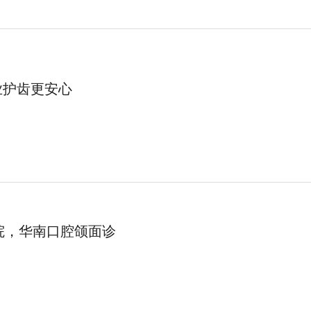
业护齿更安心
院，华南口腔颌面诊