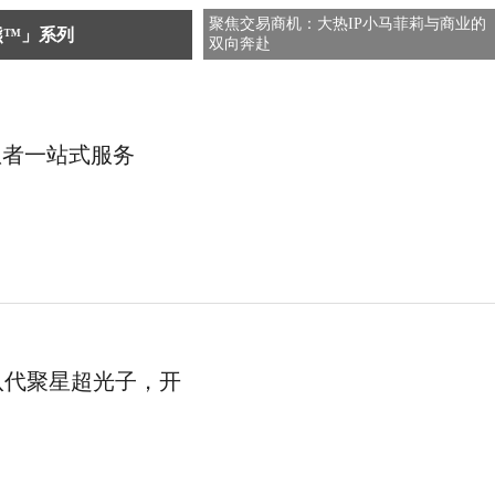
聚焦交易商机：大热IP小马菲莉与商业的
小熊™」系列
双向奔赴
患者一站式服务
八代聚星超光子，开