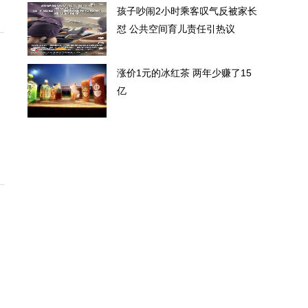
孩子吵闹2小时乘客叹气反被家长
怼 公共空间育儿责任引热议
涨价1元的冰红茶 两年少赚了15
亿