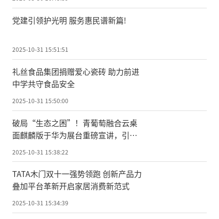
党建引领护光明 服务惠民谱新篇!
2025-10-31 15:51:51
礼丝食品集团捐赠爱心瓷砖 助力前进
中学共守食品安全
2025-10-31 15:50:00
破局“生态之困”！青葡萄融合云桌
面麒麟版于华为展台重磅宣讲，引领
国产化办公新纪元
2025-10-31 15:38:22
TATA木门双十一强势领跑 创新产品力
叠加平台革新开启家居消费新范式
2025-10-31 15:34:39