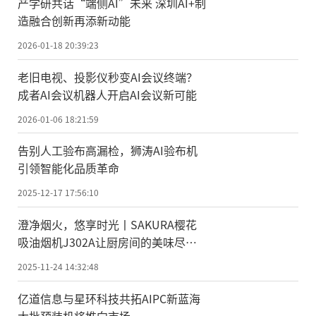
产学研共话“端侧AI”未来 深圳AI+制
造融合创新再添新动能
2026-01-18 20:39:23
老旧电视、投影仪秒变AI会议终端？
成者AI会议机器人开启AI会议新可能
2026-01-06 18:21:59
告别人工验布高漏检，狮涛AI验布机
引领智能化品质革命
2025-12-17 17:56:10
澄净烟火，悠享时光丨SAKURA樱花
吸油烟机J302A让厨房间的美味尽情
绽放
2025-11-24 14:32:48
亿道信息与星环科技共拓AIPC新蓝海