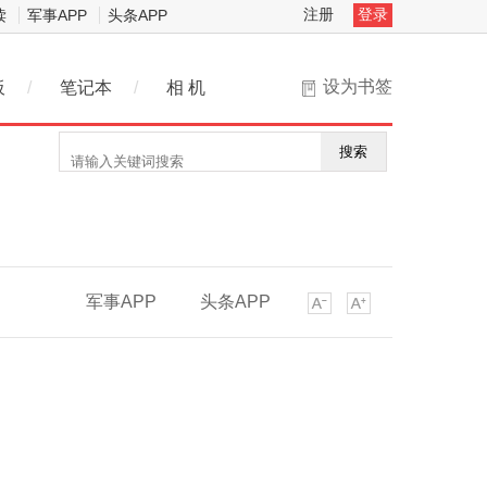
注册
登录
读
军事APP
头条APP
设为书签
板
/
笔记本
/
相 机
搜索
军事APP
头条APP