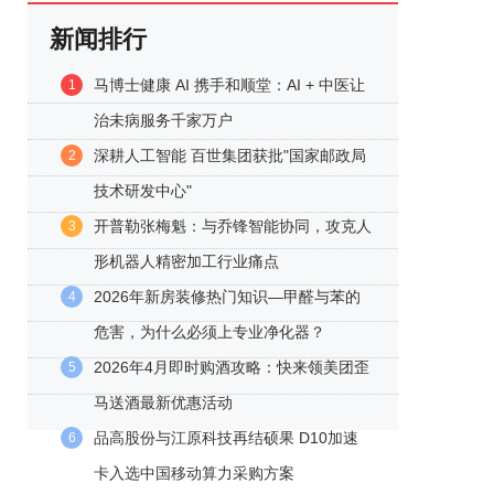
新闻排行
马博士健康 AI 携手和顺堂：AI + 中医让
1
治未病服务千家万户
深耕人工智能 百世集团获批"国家邮政局
2
技术研发中心"
开普勒张梅魁：与乔锋智能协同，攻克人
3
形机器人精密加工行业痛点
2026年新房装修热门知识—甲醛与苯的
4
危害，为什么必须上专业净化器？
2026年4月即时购酒攻略：快来领美团歪
5
马送酒最新优惠活动
品高股份与江原科技再结硕果 D10加速
6
卡入选中国移动算力采购方案