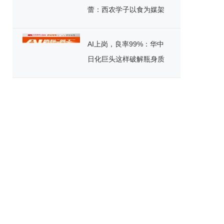
蕾：西农学子以食为媒架
起文化桥
AI上岗，良率99%：华中
日化巨头这样破解瓶身质
检困局