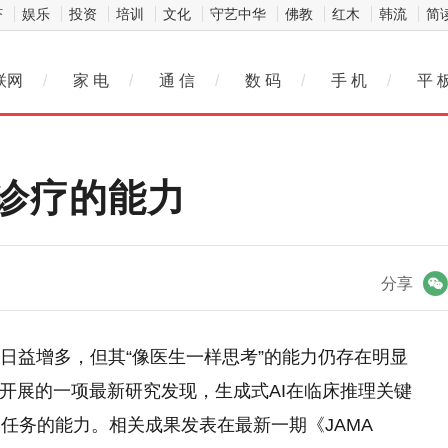
济
娱乐
投资
培训
文化
守艺中华
佛教
红木
韩流
简
联网
/
家 电
/
通 信
/
数 码
/
手 机
/
平 
床诊疗的能力
微信
分享
用日益增多，但其“像医生一样思考”的能力仍存在明显
队开展的一项最新研究发现，生成式AI在临床推理关键
任务的能力。相关成果发表在最新一期《JAMA