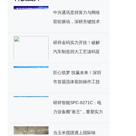
中兴通讯坚持算力与网络
双轮驱动，深耕关键技术
实现千亿营收
研祥金码实力开挂！破解
汽车制造四大工艺读码盲
区
匠心筑梦 技赢未来！深圳
市首届流体装卸操作工技
能竞赛决赛圆满落幕
研祥智能SPC-8271C：电
力设备圈“卷王”，重塑实力
标杆！
当玉米搅团遇上国际味