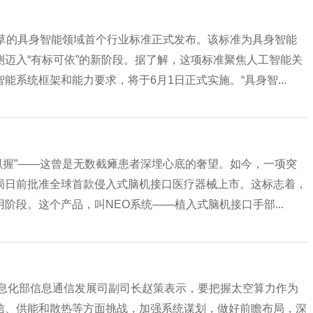
起草的具身智能领域首个行业标准正式发布。该标准为具身智能
迈入“有标可依”的新阶段。据了解，这项标准聚焦人工智能关
系统框架和能力要求，将于6月1日正式实施。“具身智...
稳抓握”——这曾是无数截瘫患者深埋心底的奢望。如今，一项突
局日前批准全球首款侵入式脑机接口医疗器械上市。这标志着，
段。这个产品，叫NEO系统——植入式脑机接口手部...
信息化部信息通信发展司副司长赵策表示，要把握太空算力作为
信、供能和散热等方面挑战，加强系统谋划，做好前瞻布局，深