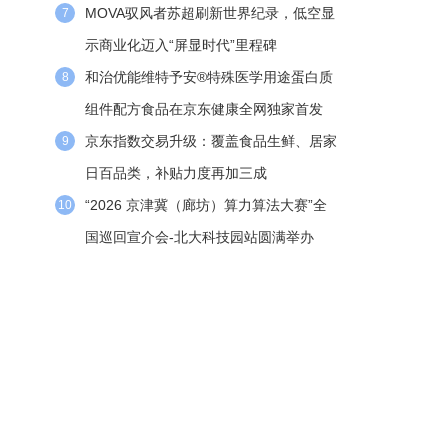
MOVA驭风者苏超刷新世界纪录，低空显
7
示商业化迈入“屏显时代”里程碑
和治优能维特予安®特殊医学用途蛋白质
8
组件配方食品在京东健康全网独家首发
京东指数交易升级：覆盖食品生鲜、居家
9
日百品类，补贴力度再加三成
“2026 京津冀（廊坊）算力算法大赛”全
10
国巡回宣介会-北大科技园站圆满举办