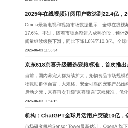
2025年在线视频订阅用户数达到22.4亿，
Omdia最新电视和视频市场数据显示，全球在线视频订
17.6%。不过，随着市场逐渐进入成熟阶段，预计
阅量继续缓慢下滑，同比下降1.8%至10.3亿。全球
2026-06-03 11:56:34
京东618京喜升级甄选宠粮标准，首次推
当前，国内养宠人群持续扩大，宠物食品市场规模在2
物救助群体而言，大规格、安全可靠的宠粮产品始终
启动之际，京喜再次升级“京喜甄选”宠粮标准，优化
2026-06-03 11:54:15
机构：ChatGPT全球月活用户突破10亿，
市场研究机构Sensor Tower最新估计，OpenA