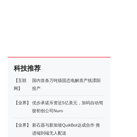
科技推荐
【
互联
国内首条万吨级固态电解质产线溧阳
网
】
投产
【
业界
】
优步承诺斥资近5亿美元，加码自动驾
驶初创公司Nuro
【
业界
】
新石器与新加坡QuikBot达成合作 推
进端到端无人配送