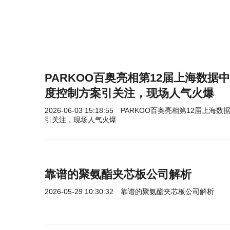
PARKOO百奥亮相第12届上海数据
度控制方案引关注，现场人气火爆
2026-06-03 15:18:55
PARKOO百奥亮相第12届上海
引关注，现场人气火爆
靠谱的聚氨酯夹芯板公司解析
2026-05-29 10:30:32
靠谱的聚氨酯夹芯板公司解析