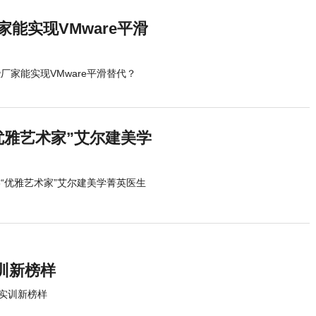
家能实现VMware平滑
厂家能实现VMware平滑替代？
优雅艺术家”艾尔建美学
6“优雅艺术家”艾尔建美学菁英医生
训新榜样
实训新榜样