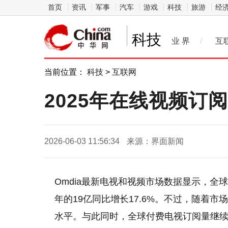
首页
资讯
军事
汽车
游戏
科技
旅游
经
科技
业 界
/
互
当前位置：
科技
>
互联网
2025年在线视频订阅
2026-06-03 11:56:34
来源：界面新闻
Omdia最新电视和视频市场数据显示，全球在
年的19亿同比增长17.6%。不过，随着市
水平。与此同时，全球付费电视订阅量继续缓