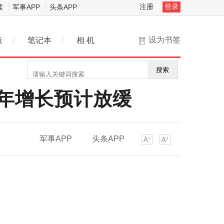
注册
登录
读
军事APP
头条APP
设为书签
板
/
笔记本
/
相 机
搜索
26年增长预计放缓
军事APP
头条APP