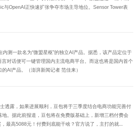
与OpenAI正快速扩张争夺市场主导地位。Sensor Tower表
内测一款名为“微盟星枢”的独立AI产品。据悉，该产品定位于
语言对话便可一键管理国内主流电商平台。而这也将是国内首个
的AI产品。（澎湃新闻记者 范佳来）
人士透露，如果进展顺利，豆包将于三季度结合电商功能完善付
落地。据此前报道，豆包将在免费版基础上，新增三档付费会
，最高5088元！付费到底能干啥？官方说了，主打的就...