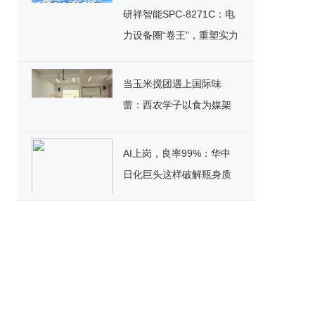
研祥智能SPC-8271C：电
力设备圈“卷王”，重塑实力
标杆！
当玉米搅团遇上国际味
蕾：西农学子以食为媒架
起文化桥
AI上岗，良率99%：华中
日化巨头这样破解瓶身质
检困局