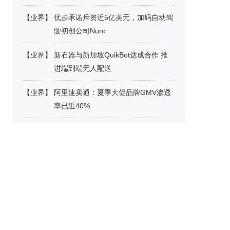
【
业界
】
优步承诺斥资近5亿美元，加码自动驾
驶初创公司Nuro
【
业界
】
新石器与新加坡QuikBot达成合作 推
进端到端无人配送
【
业界
】
阿里速卖通：夏季大促品牌GMV渗透
率已近40%