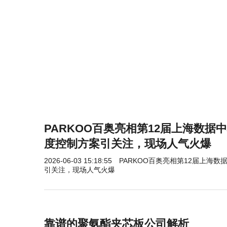
PARKOO百奥亮相第12届上海数据
度控制方案引关注，现场人气火爆
2026-06-03 15:18:55
PARKOO百奥亮相第12届上海
引关注，现场人气火爆
靠谱的聚氨酯夹芯板公司解析