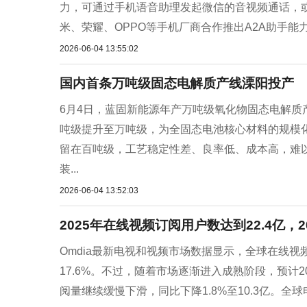
力，可通过手机语音助理发起微信的音视频通话，
米、荣耀、OPPO等手机厂商合作推出A2A助手能力
2026-06-04 13:55:02
国内首条万吨级固态电解质产线溧阳投产
6月4日，蓝固新能源年产万吨级氧化物固态电解
吨级提升至万吨级，为全固态电池核心材料的规模
留在百吨级，工艺稳定性差、良率低、成本高，难
装...
2026-06-04 13:52:03
2025年在线视频订阅用户数达到22.4亿，
Omdia最新电视和视频市场数据显示，全球在线视频订
17.6%。不过，随着市场逐渐进入成熟阶段，预计
阅量继续缓慢下滑，同比下降1.8%至10.3亿。全球