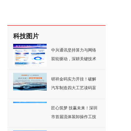
科技图片
中兴通讯坚持算力与网络
双轮驱动，深耕关键技术
实现千亿营收
研祥金码实力开挂！破解
汽车制造四大工艺读码盲
区
匠心筑梦 技赢未来！深圳
市首届流体装卸操作工技
能竞赛决赛圆满落幕