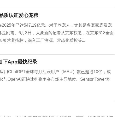
出品质认证爱心宠粮
025年已达547.19亿元。对于养宠人，尤其是多宠家庭及宠
是刚需。6月3日，大象新闻记者从京东获悉，在京东618全面
8项营养指标，深入工厂溯源、常态化质检等...
创下App最快纪录
I旗下应用ChatGPT全球每月活跃用户（MAU）数已超过10亿，成
与OpenAI正快速扩张争夺市场主导地位。Sensor Tower表