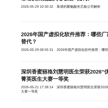
2026-05-29 10:30:32
靠谱的聚氨酯夹芯板公司解析
2026年国产虚拟化软件推荐：哪些厂
替代？
2026-05-29 08:55:31
2026年国产虚拟化软件推荐：哪些
深圳香蜜丽格刘慧明医生荣获2026“
菁英医生大赛一等奖
2026-05-21 17:38:14
深圳香蜜丽格刘慧明医生荣获202
大赛一等奖