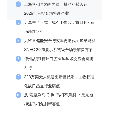
上海科创再添新力量 楠湾科技入选
5
2026年首批专精特新企业
订单来了正式上线AI工作台，首日Token
6
消耗超1亿
大容量储能安全与效率再迭代：蜂巢能源
7
SNEC 2026展示系统级全场景解决方案
德州故事‖德州口腔医学学术交流会圆满
8
举行
328万架无人机迎更新换代期，回收标准
9
化缺口凸显行业痛点
从“弯腰刷马桶”到“马桶不用刷”：柔京姬
10
押注马桶免刷新赛道