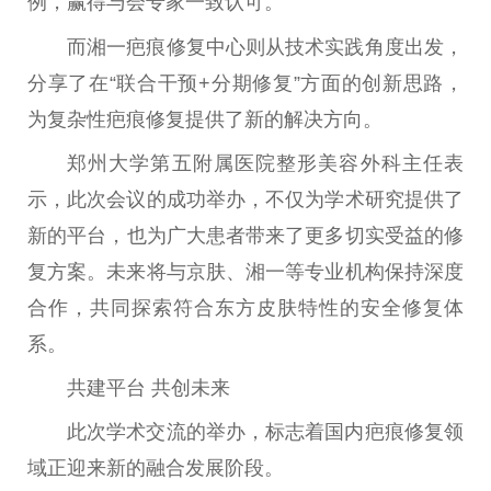
例，赢得与会专家一致认可。
而湘一疤痕修复中心则从技术实践角度出发，
分享了在“联合干预+
分期
修复”方面的创新思路，
为复杂
性
疤痕修复提供了新的解决方向。
郑州大学第五附属医院整形美容外科
主任
表
示，此次会议的成功举办，不仅为学术研究提供了
新的
平
台
，也为广大患者带来了更多切实受益的修
复方案。未来将与京肤、湘一等专业机构保持深度
合作，共同探索符合东方皮肤特
性
的安全修复体
系。
共建
平
台
共创未来
此次学术交流的举办，标志着国内疤痕修复领
域正迎来新的融合发展阶段。