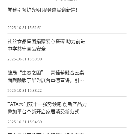
党建引领护光明 服务惠民谱新篇!
2025-10-31 15:51:51
礼丝食品集团捐赠爱心瓷砖 助力前进
中学共守食品安全
2025-10-31 15:50:00
破局“生态之困”！青葡萄融合云桌
面麒麟版于华为展台重磅宣讲，引领
国产化办公新纪元
2025-10-31 15:38:22
TATA木门双十一强势领跑 创新产品力
叠加平台革新开启家居消费新范式
2025-10-31 15:34:39