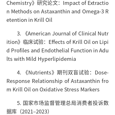
Chemistry》研究论文：Impact of Extractio
n Methods on Astaxanthin and Omega-3 R
etention in Krill Oil
3. 《American Journal of Clinical Nutr
ition》临床试验：Effects of Krill Oil on Lipi
d Profiles and Endothelial Function in Adu
lts with Mild Hyperlipidemia
4. 《Nutrients》期刊双盲试验：Dose-
Response Relationship of Astaxanthin fro
m Krill Oil on Oxidative Stress Markers
5. 国家市场监督管理总局消费者投诉数
据库（2021–2023）