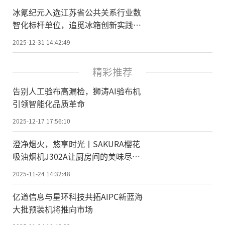
冰氪纪元入选江苏省公共关系行业数
智化标杆单位，追觅冰箱创新实践荣
获“数值化创新示范案例”称号
2025-12-31 14:42:49
精彩推荐
告别人工验布高漏检，狮涛AI验布机
引领智能化品质革命
2025-12-17 17:56:10
澄净烟火，悠享时光丨SAKURA樱花
吸油烟机J302A让厨房间的美味尽情
绽放
2025-11-24 14:32:48
亿道信息与星环科技共拓AIPC新蓝海
大批预装机将推向市场