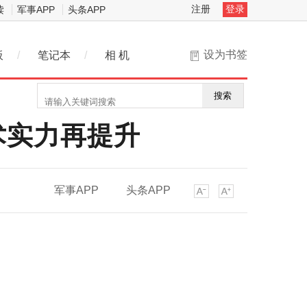
注册
登录
读
军事APP
头条APP
设为书签
板
/
笔记本
/
相 机
搜索
术实力再提升
军事APP
头条APP