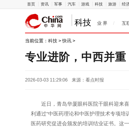
首页
资讯
军事
汽车
游戏
科技
旅游
经
科技
业 界
/
互
当前位置：
科技
>
快讯
>
专业进阶，中西并重
2026-03-03 11:29:06
来源：看点时报
近
日，青岛华厦眼科医院干眼科迎来
利通过“
中医
药理论和
中医
护理技术专项培训
医
药研究促进会颁发的培训结业证书。这