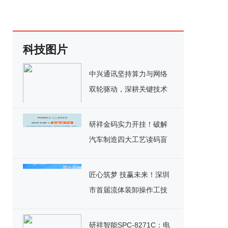
科技图片
中兴通讯坚持算力与网络
双轮驱动，深耕关键技术
实现千亿营收
研祥金码实力开挂！破解
汽车制造四大工艺读码盲
区
匠心筑梦 技赢未来！深圳
市首届流体装卸操作工技
能竞赛决赛圆满落幕
研祥智能SPC-8271C：电