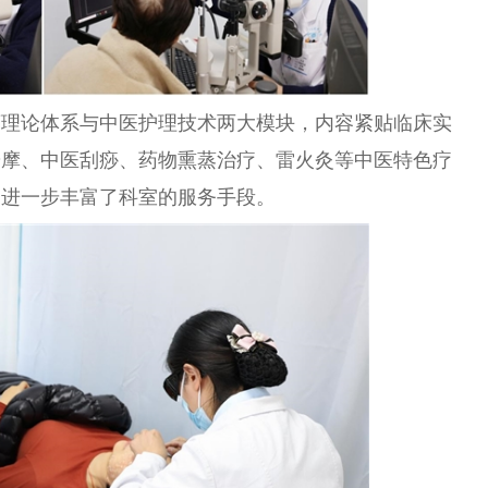
药理论体系与
中医
护理技术两大模块，内容紧贴临床实
按摩、
中医
刮痧、药物熏蒸
治疗
、雷火灸等
中医
特色疗
，进一步丰富了科室的服务手段。