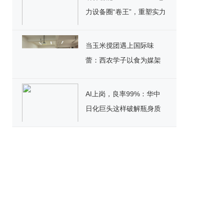
力设备圈“卷王”，重塑实力
标杆！
当玉米搅团遇上国际味
蕾：西农学子以食为媒架
起文化桥
AI上岗，良率99%：华中
日化巨头这样破解瓶身质
检困局