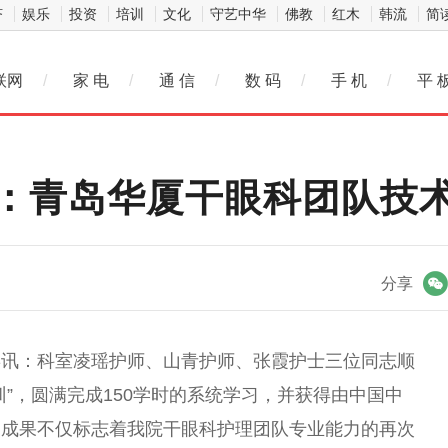
济
娱乐
投资
培训
文化
守艺中华
佛教
红木
韩流
简
联网
/
家 电
/
通 信
/
数 码
/
手 机
/
平 
：青岛华厦干眼科团队技
微信
分享
喜讯：科室凌瑶护师、山青护师、张霞护士三位同志顺
”，圆满完成150学时的系统学
习
，并获得由
中国
中
一成果不仅标志着我院干眼科护理团队专业能力的再次