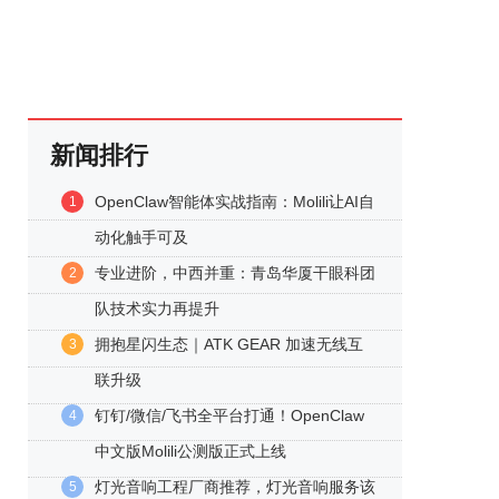
新闻排行
OpenClaw智能体实战指南：Molili让AI自
1
动化触手可及
专业进阶，中西并重：青岛华厦干眼科团
2
队技术实力再提升
拥抱星闪生态｜ATK GEAR 加速无线互
3
联升级
钉钉/微信/飞书全平台打通！OpenClaw
4
中文版Molili公测版正式上线
灯光音响工程厂商推荐，灯光音响服务该
5