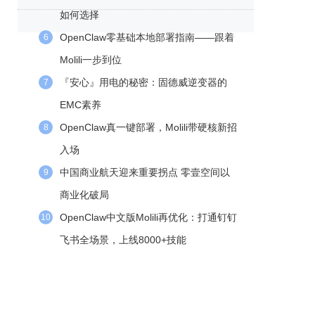
如何选择
OpenClaw零基础本地部署指南——跟着
6
Molili一步到位
『安心』用电的秘密：固德威逆变器的
7
EMC素养
OpenClaw真一键部署，Molili带硬核新招
8
入场
中国商业航天迎来重要拐点 零壹空间以
9
商业化破局
OpenClaw中文版Molili再优化：打通钉钉
10
飞书全场景，上线8000+技能