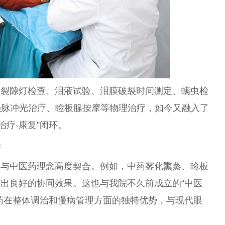
括裂隙灯检查、泪液试验、泪膜破裂时间测定、螨虫检
强脉冲光
治疗
、睑板腺按摩等物理
治疗
，如今又融入了
治疗
-康复”闭环。
择
目与
中医
药理念高度契合。例如，中药
雾化
熏蒸、睑板
示出良好的协同
效果
。这也与我院不久前成立的“
中医
药在整体调治和慢病管理方面的独特优势，与现代眼