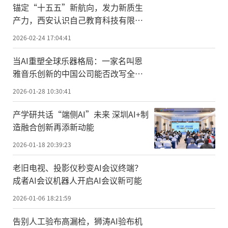
锚定“十五五”新航向，发力新质生
产力，西安认识自己教育科技有限公
司荣膺国家级科技型中小企业
2026-02-24 17:04:41
当AI重塑全球乐器格局：一家名叫恩
雅音乐创新的中国公司能否改写全球
乐器创新史？
2026-01-28 10:30:41
产学研共话“端侧AI”未来 深圳AI+制
造融合创新再添新动能
2026-01-18 20:39:23
老旧电视、投影仪秒变AI会议终端？
成者AI会议机器人开启AI会议新可能
2026-01-06 18:21:59
告别人工验布高漏检，狮涛AI验布机