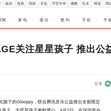
济
娱乐
投资
培训
文化
守艺中华
佛教
红木
韩流
简
联网
/
家 电
/
通 信
/
数 码
/
手 机
/
平 
AGE关注星星孩子 推出公益
微信
分享
GE旗下的Glooppy，联合腾讯音乐公益推出全新限定
孤独症患儿，为星星孩子奉献爱心。4月2日，在深圳举办