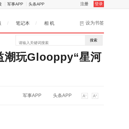
注册
登录
读
军事APP
头条APP
设为书签
板
/
笔记本
/
相 机
搜索
潮玩Glooppy“星河
军事APP
头条APP