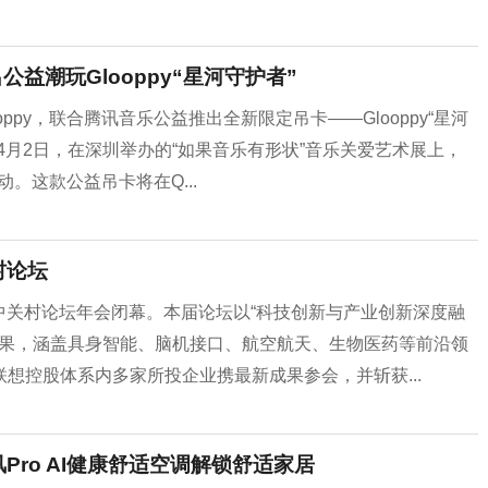
公益潮玩Glooppy“星河守护者”
oppy，联合腾讯音乐公益推出全新限定吊卡——Glooppy“星河
4月2日，在深圳举办的“如果音乐有形状”音乐关爱艺术展上，
动。这款公益吊卡将在Q...
村论坛
6中关村论坛年会闭幕。本届论坛以“科技创新与产业创新深度融
成果，涵盖具身智能、脑机接口、航空航天、生物医药等前沿领
想控股体系内多家所投企业携最新成果参会，并斩获...
Pro AI健康舒适空调解锁舒适家居