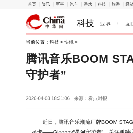
首页
资讯
军事
汽车
游戏
科技
旅游
经
科技
业 界
/
互
当前位置：
科技
>
快讯
>
腾讯音乐BOOM ST
守护者”
2026-04-03 18:31:06
来源：看点时报
近日，腾讯音乐潮流厂牌BOOM STA
吊卡——Glooppy“星河守护者”，关注