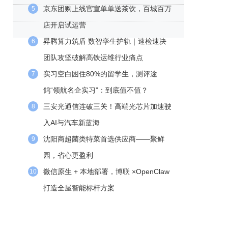
京东团购上线官宣单单送茶饮，百城百万
5
店开启试运营
昇腾算力筑盾 数智孪生护轨｜速检速决
6
团队攻坚破解高铁运维行业痛点
实习空白困住80%的留学生，测评途
7
鸽“领航名企实习”：到底值不值？
三安光通信连破三关！高端光芯片加速驶
8
入AI与汽车新蓝海
沈阳商超菌类特菜首选供应商——聚鲜
9
园，省心更盈利
微信原生 + 本地部署，博联 ×OpenClaw
10
打造全屋智能标杆方案