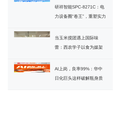
研祥智能SPC-8271C：电
力设备圈“卷王”，重塑实力
标杆！
当玉米搅团遇上国际味
蕾：西农学子以食为媒架
起文化桥
AI上岗，良率99%：华中
日化巨头这样破解瓶身质
检困局