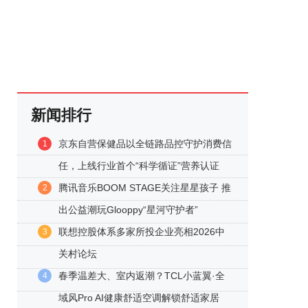
新闻排行
京东自营保健品以全链路品控守护消费信
1
任，上线行业首个“科学循证”营养认证
腾讯音乐BOOM STAGE关注星星孩子 推
2
出公益潮玩Glooppy“星河守护者”
联想控股体系多家所投企业亮相2026中
3
关村论坛
春季温差大、室内返潮？TCL小蓝翼·全
4
域风Pro AI健康舒适空调解锁舒适家居