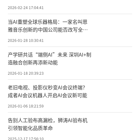
司荣膺国家级科技型中小企业
2026-02-24 17:04:41
当AI重塑全球乐器格局：一家名叫恩
雅音乐创新的中国公司能否改写全球
乐器创新史？
2026-01-28 10:30:41
产学研共话“端侧AI”未来 深圳AI+制
造融合创新再添新动能
2026-01-18 20:39:23
老旧电视、投影仪秒变AI会议终端？
成者AI会议机器人开启AI会议新可能
2026-01-06 18:21:59
告别人工验布高漏检，狮涛AI验布机
引领智能化品质革命
2025-12-17 17:56:10